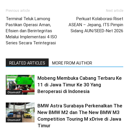
Previous article
Next article
Terminal Teluk Lamong
Perkuat Kolaborasi Riset
Pastikan Operasi Aman,
ASEAN – Jepang, ITS Pimpin
Efisien dan Berintegritas
Sidang AUN/SEED-Net 2026
Melalui Implementasi 4 ISO
Series Secara Terintegrasi
RELATED ARTICLES
MORE FROM AUTHOR
Mobeng Membuka Cabang Terbaru Ke
11 di Jawa Timur Ke 30 Yang
Beroperasi di Indonesia
Otomotif
BMW Astra Surabaya Perkenalkan The
New BMW M2 dan The New BMW M3
Competition Touring M xDrive di Jawa
Otomotif
Timur