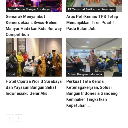
Swiss-Belinn Manyar Surabaya
PT Terminal Petikemas Surabaya
Semarak Menyambut
Arus Peti Kemas TPS Tetap
Kemerdekaan, Swiss-Belinn
Menunjukkan Tren Positif
Manyar Hadirkan Kids Runway
Pada Bulan Juli...
Competition
Hotel
Solusi Bangun Indonesia
Hotel Ciputra World Surabaya
Perkuat Tata Kelola
dan Yayasan Bangun Sehat
Ketenagakerjaan, Solusi
Indonesiaku Gelar Aksi...
Bangun Indonesia Gandeng
Kemnaker Tingkatkan
Kepatuhan...