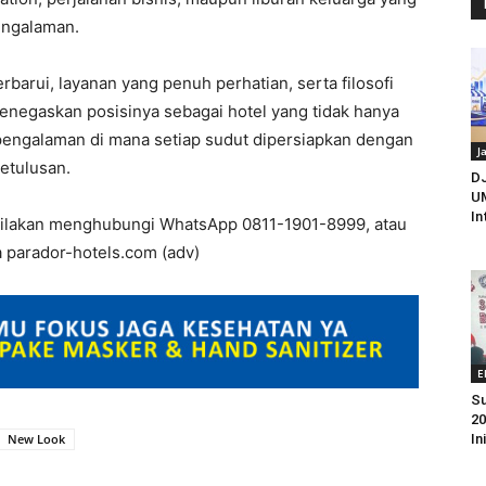
engalaman.
arui, layanan yang penuh perhatian, serta filosofi
enegaskan posisinya sebagai hotel yang tidak hanya
pengalaman di mana setiap sudut dipersiapkan dengan
J
ketulusan.
D
UM
In
, silakan menghubungi WhatsApp 0811-1901-8999, atau
 parador-hotels.com (adv)
E
Su
20
New Look
In