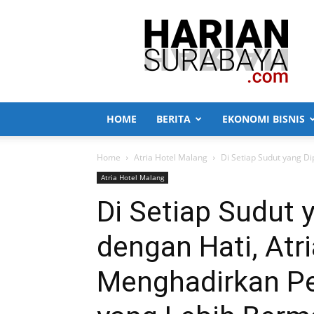
Harian
Surabaya
HOME
BERITA
EKONOMI BISNIS
Home
Atria Hotel Malang
Di Setiap Sudut yang D
Atria Hotel Malang
Di Setiap Sudut 
dengan Hati, Atr
Menghadirkan P