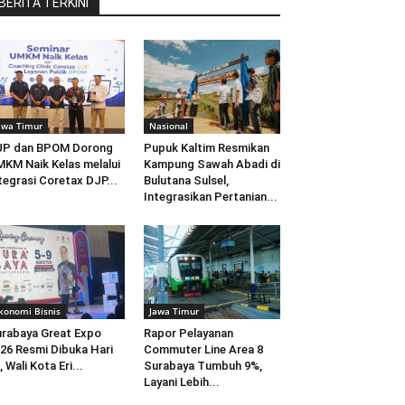
BERITA TERKINI
awa Timur
Nasional
JP dan BPOM Dorong
Pupuk Kaltim Resmikan
KM Naik Kelas melalui
Kampung Sawah Abadi di
tegrasi Coretax DJP...
Bulutana Sulsel,
Integrasikan Pertanian...
konomi Bisnis
Jawa Timur
rabaya Great Expo
Rapor Pelayanan
26 Resmi Dibuka Hari
Commuter Line Area 8
i, Wali Kota Eri...
Surabaya Tumbuh 9%,
Layani Lebih...