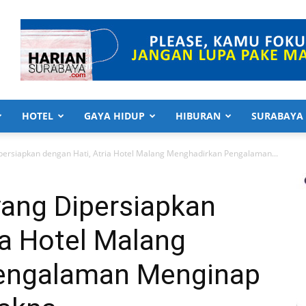
HOTEL
GAYA HIDUP
HIBURAN
SURABAYA
ipersiapkan dengan Hati, Atria Hotel Malang Menghadirkan Pengalaman...
yang Dipersiapkan
ia Hotel Malang
engalaman Menginap