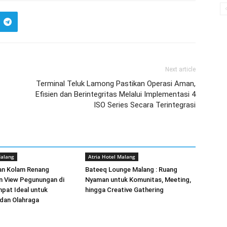
Next article
Terminal Teluk Lamong Pastikan Operasi Aman,
Efisien dan Berintegritas Melalui Implementasi 4
ISO Series Secara Terintegrasi
Malang
Atria Hotel Malang
an Kolam Renang
Bateeq Lounge Malang : Ruang
n View Pegunungan di
Nyaman untuk Komunitas, Meeting,
pat Ideal untuk
hingga Creative Gathering
dan Olahraga