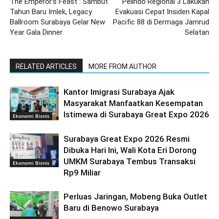
The Emperor’s Feast : Sambut
Pelindo Regional 3 Lakukan
Tahun Baru Imlek, Legacy
Evakuasi Cepat Insiden Kapal
Ballroom Surabaya Gelar New
Pacific 88 di Dermaga Jamrud
Year Gala Dinner
Selatan
RELATED ARTICLES
MORE FROM AUTHOR
Kantor Imigrasi Surabaya Ajak
Masyarakat Manfaatkan Kesempatan
Istimewa di Surabaya Great Expo 2026
Ekonomi Bisnis
Surabaya Great Expo 2026 Resmi
Dibuka Hari Ini, Wali Kota Eri Dorong
UMKM Surabaya Tembus Transaksi
Ekonomi Bisnis
Rp9 Miliar
Perluas Jaringan, Mobeng Buka Outlet
Baru di Benowo Surabaya