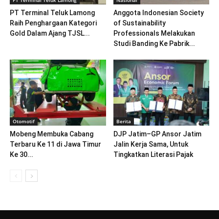
PT Terminal Teluk Lamong
Nasional
PT Terminal Teluk Lamong
Anggota Indonesian Society
Raih Penghargaan Kategori
of Sustainability
Gold Dalam Ajang TJSL...
Professionals Melakukan
Studi Banding Ke Pabrik...
Otomotif
Berita
Mobeng Membuka Cabang
DJP Jatim–GP Ansor Jatim
Terbaru Ke 11 di Jawa Timur
Jalin Kerja Sama, Untuk
Ke 30...
Tingkatkan Literasi Pajak