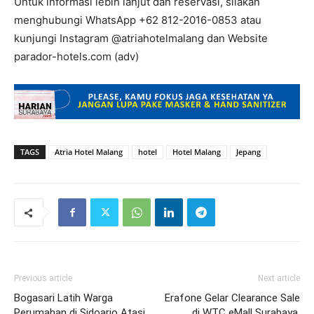
Untuk informasi lebih lanjut dan reservasi, silakan
menghubungi WhatsApp +62 812-2016-0853 atau
kunjungi Instagram @atriahotelmalang dan Website
parador-hotels.com (adv)
TAGS
Atria Hotel Malang
hotel
Hotel Malang
Jepang
Previous article
Next article
Bogasari Latih Warga
Erafone Gelar Clearance Sale
Perumahan di Sidoarjo Atasi
di WTC eMall Surabaya,