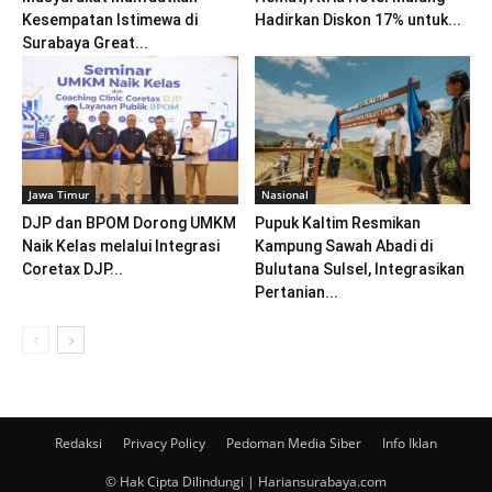
Kesempatan Istimewa di
Hadirkan Diskon 17% untuk...
Surabaya Great...
Jawa Timur
Nasional
DJP dan BPOM Dorong UMKM
Pupuk Kaltim Resmikan
Naik Kelas melalui Integrasi
Kampung Sawah Abadi di
Coretax DJP...
Bulutana Sulsel, Integrasikan
Pertanian...
Redaksi
Privacy Policy
Pedoman Media Siber
Info Iklan
© Hak Cipta Dilindungi | Hariansurabaya.com