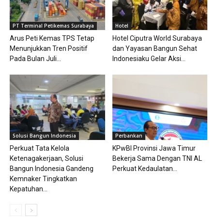
PT Terminal Petikemas Surabaya
Hotel
Arus Peti Kemas TPS Tetap
Hotel Ciputra World Surabaya
Menunjukkan Tren Positif
dan Yayasan Bangun Sehat
Pada Bulan Juli...
Indonesiaku Gelar Aksi...
Solusi Bangun Indonesia
Perbankan
Perkuat Tata Kelola
KPwBI Provinsi Jawa Timur
Ketenagakerjaan, Solusi
Bekerja Sama Dengan TNI AL
Bangun Indonesia Gandeng
Perkuat Kedaulatan...
Kemnaker Tingkatkan
Kepatuhan...