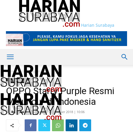
Harian Surabaya
Home
Uncategorized
Uncategorized
OPPO Starry Purple Resmi
Meluncur di Indonesia
By
Redaksi
-
Thursday 20 September 2018 | 10:06