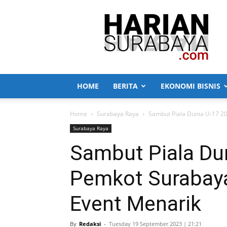
Harian
Surabaya
HOME
BERITA
EKONOMI BISNIS
Home
Surabaya Raya
Sambut Piala Dunia U-17 2
Surabaya Raya
Sambut Piala Du
Pemkot Surabaya
Event Menarik
By
Redaksi
-
Tuesday 19 September 2023 | 21:21