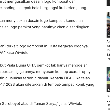
turut mengusulkan desain logo komposit dan
tandingan sepak bola bergengsi itu berlangsung.
an menyiapkan desain logo komposit kemudian
adalah logo pemkot yang nantinya akan disandingkan
N
An
n) terkait logo komposit ini. Kita kerjakan logonya,
So
Pr
A,” kata Wiwiek.
St
Pa
ut Piala Dunia U-17, pemkot tak hanya menggelar
ia bersama jajarannya menyusun konsep acara trophy
ih diusulkan terlebih dahulu kepada FIFA. Jika telah
 U-17 2023 akan diletakkan di tempat-tempat ikonik yang
B
D
Ja
n Suroboyo) atau di Taman Surya,” jelas Wiwiek.
Un
Li