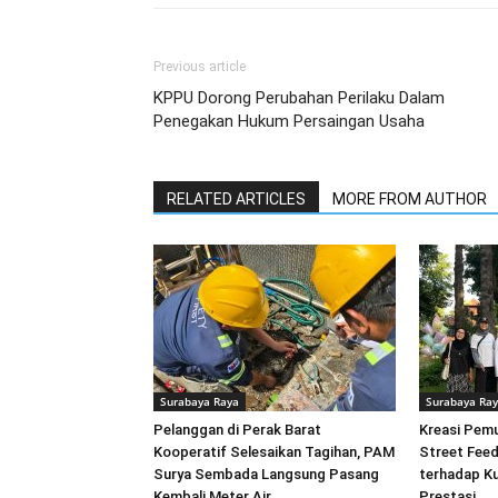
Previous article
KPPU Dorong Perubahan Perilaku Dalam
Penegakan Hukum Persaingan Usaha
RELATED ARTICLES
MORE FROM AUTHOR
Surabaya Raya
Surabaya Ra
Pelanggan di Perak Barat
Kreasi Pem
Kooperatif Selesaikan Tagihan, PAM
Street Feed
Surya Sembada Langsung Pasang
terhadap Ku
Kembali Meter Air
Prestasi