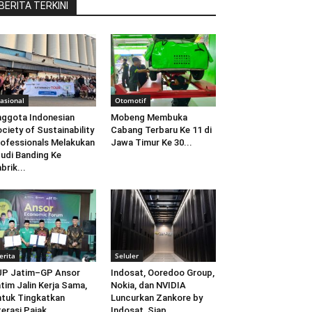
BERITA TERKINI
asional
Otomotif
ggota Indonesian
Mobeng Membuka
ciety of Sustainability
Cabang Terbaru Ke 11 di
ofessionals Melakukan
Jawa Timur Ke 30...
udi Banding Ke
brik...
erita
Seluler
JP Jatim–GP Ansor
Indosat, Ooredoo Group,
tim Jalin Kerja Sama,
Nokia, dan NVIDIA
tuk Tingkatkan
Luncurkan Zankore by
terasi Pajak
Indosat, Siap...