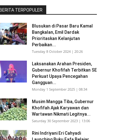
BERITA TERPOPULER
Blusukan di Pasar Baru Kamal
Bangkalan, Emil Dardak
Prioritaskan Kelanjutan
Perbaikan...
Tuesday 8 October 2024 | 20:26
Laksanakan Arahan Presiden,
Gubernur Khofifah Terbitkan SE
Perkuat Upaya Pencegahan
Gangguan...
Monday 1 September 2025 | 08:34
Musim Mangga Tiba, Gubernur
Khofifah Ajak Karyawan dan
Wartawan Nikmati Legitnya...
Saturday 30 September 2023 | 13:06
Rini Indriyani Eri Cahyadi
Launching Buku Fafa Belajar