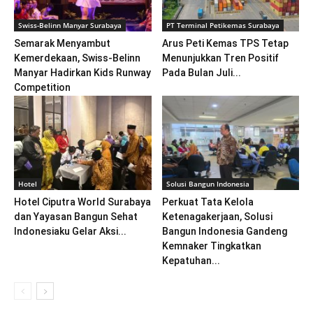
Swiss-Belinn Manyar Surabaya
PT Terminal Petikemas Surabaya
Semarak Menyambut
Arus Peti Kemas TPS Tetap
Kemerdekaan, Swiss-Belinn
Menunjukkan Tren Positif
Manyar Hadirkan Kids Runway
Pada Bulan Juli...
Competition
Hotel
Solusi Bangun Indonesia
Hotel Ciputra World Surabaya
Perkuat Tata Kelola
dan Yayasan Bangun Sehat
Ketenagakerjaan, Solusi
Indonesiaku Gelar Aksi...
Bangun Indonesia Gandeng
Kemnaker Tingkatkan
Kepatuhan...