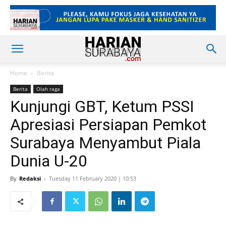
Home
Berita
Berita
Olah raga
Kunjungi GBT, Ketum PSSI
Apresiasi Persiapan Pemkot
Surabaya Menyambut Piala
Dunia U-20
By
Redaksi
-
Tuesday 11 February 2020 | 10:53