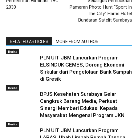
Pemerintah Eliminasi TBC
Sekaligus Pembukaan
2030
Pameran Photo Hunt “Sport In
The City” Harris Hotel
Bundaran Satelit Surabaya
RELATED ARTICLES
MORE FROM AUTHOR
Berita
PLN UIT JBM Luncurkan Program
ELSINDUK GEMES, Dorong Ekonomi
Sirkular dari Pengelolaan Bank Sampah
di Gresik
Berita
BPJS Kesehatan Surabaya Gelar
Cangkruk Bareng Media, Perkuat
Sinergi Memberi Edukasi Kepada
Masyarakat Mengenai Program JKN
Berita
PLN UIT JBM Luncurkan Program
LARAS, Ubah Limbah Rumah Tangga