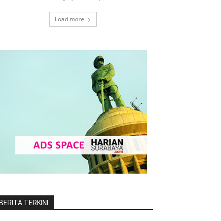
Load more
BERITA TERKINI