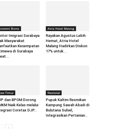
konomi Bisnis
Atria Hotel Malang
ntor Imigrasi Surabaya
Rayakan Agustus Lebih
ak Masyarakat
Hemat, Atria Hotel
anfaatkan Kesempatan
Malang Hadirkan Diskon
timewa di Surabaya
17% untuk...
eat...
awa Timur
Nasional
JP dan BPOM Dorong
Pupuk Kaltim Resmikan
KM Naik Kelas melalui
Kampung Sawah Abadi di
tegrasi Coretax DJP...
Bulutana Sulsel,
Integrasikan Pertanian...