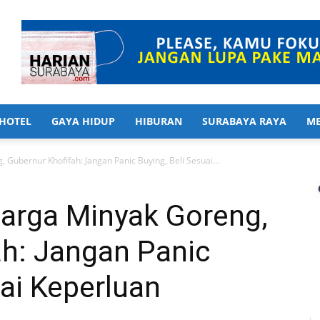
HOTEL
GAYA HIDUP
HIBURAN
SURABAYA RAYA
ME
 Gubernur Khofifah: Jangan Panic Buying, Beli Sesuai...
Harga Minyak Goreng,
ah: Jangan Panic
uai Keperluan