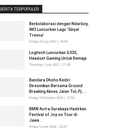
BERITA TERPOPULER
Berkolaborasi dengan Ndarboy,
IM3 Luncurkan Lagu ‘Sinyal
Tresna’
Friday 22 July 2022 | 16:56
Logitech Luncurkan G335,
Headset Gaming Untuk Remaja
Thursday 1 July 2021 | 21:00
Bandara Dhoho Kediri
Diresmikan Bersama Ground
Breaking Akses Jalan Tol, Pj....
Friday 18 October 2024 | 15:50
BMW Astra Surabaya Hadirkan
Festival of Joy on Tour di
Jawa...
Friday 5 June 2026 | 22:07