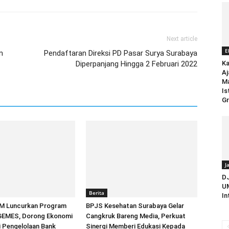
Next article
E
n
Pendaftaran Direksi PD Pasar Surya Surabaya
Diperpanjang Hingga 2 Februari 2022
Ka
Aj
M
Is
Gr
J
D
UM
Berita
In
M Luncurkan Program
BPJS Kesehatan Surabaya Gelar
EMES, Dorong Ekonomi
Cangkruk Bareng Media, Perkuat
ri Pengelolaan Bank
Sinergi Memberi Edukasi Kepada