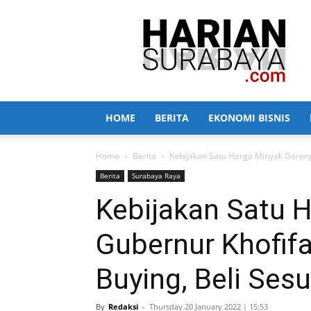
Harian
Surabaya
HOME
BERITA
EKONOMI BISNIS
Home
Berita
Kebijakan Satu Harga Minyak Goreng,
Berita
Surabaya Raya
Kebijakan Satu 
Gubernur Khofif
Buying, Beli Ses
By
Redaksi
-
Thursday 20 January 2022 | 15:53