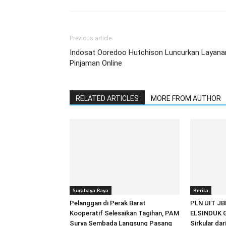
Previous article
Indosat Ooredoo Hutchison Luncurkan Layana
Pinjaman Online
RELATED ARTICLES
MORE FROM AUTHOR
Surabaya Raya
Berita
Pelanggan di Perak Barat
PLN UIT JB
Kooperatif Selesaikan Tagihan, PAM
ELSINDUK G
Surya Sembada Langsung Pasang
Sirkular da