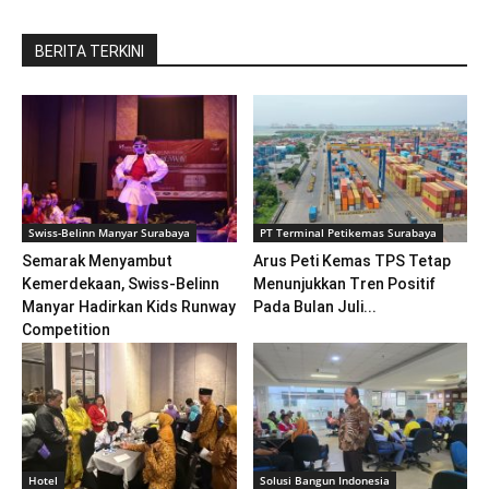
BERITA TERKINI
Swiss-Belinn Manyar Surabaya
PT Terminal Petikemas Surabaya
Semarak Menyambut
Arus Peti Kemas TPS Tetap
Kemerdekaan, Swiss-Belinn
Menunjukkan Tren Positif
Manyar Hadirkan Kids Runway
Pada Bulan Juli...
Competition
Hotel
Solusi Bangun Indonesia