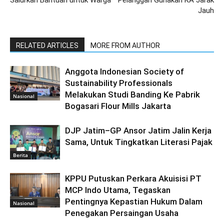
Salurkan Bantuan untuk Warga
Pelanggan Gunakan KA Jarak
Jauh
RELATED ARTICLES
MORE FROM AUTHOR
Anggota Indonesian Society of
Sustainability Professionals
Melakukan Studi Banding Ke Pabrik
Nasional
Bogasari Flour Mills Jakarta
DJP Jatim–GP Ansor Jatim Jalin Kerja
Sama, Untuk Tingkatkan Literasi Pajak
Berita
KPPU Putuskan Perkara Akuisisi PT
MCP Indo Utama, Tegaskan
Pentingnya Kepastian Hukum Dalam
Nasional
Penegakan Persaingan Usaha