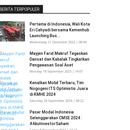
BERITA TERPOPULER
Pertama di Indonesia, Wali Kota
Eri Cahyadi bersama Kemenhub
Launching Bus...
Wednesday 21 December 2022 | 08:44
Mayjen Farid Makruf Tegaskan
Dansat dan Kabalak Tingkatkan
Pengawasan Soal Aset
Monday 18 September 2023 | 19:07
Kenalkan Mobil Terbaru, Tim
Nogogeni ITS Optimistis Juara
di KMHE 2024
Saturday 28 September 2024 | 08:22
Pasar Modal Indonesia
Selenggarakan CMSE 2024 :
#AkuInvestorSaham
Friday 8 November 2024 | 10:10