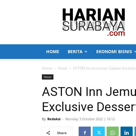
Harian
Surabaya
HOME
BERITA
EKONOMI BISNIS
Home
Hotel
ASTON Inn Jemursari Sajikan Exclusiv
Hotel
ASTON Inn Jemur
Exclusive Desser
By
Redaksi
-
Monday 3 October 2022 | 10:12
Share