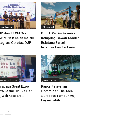
awa Timur
Nasional
JP dan BPOM Dorong
Pupuk Kaltim Resmikan
KM Naik Kelas melalui
Kampung Sawah Abadi di
tegrasi Coretax DJP...
Bulutana Sulsel,
Integrasikan Pertanian...
konomi Bisnis
Jawa Timur
rabaya Great Expo
Rapor Pelayanan
26 Resmi Dibuka Hari
Commuter Line Area 8
i, Wali Kota Eri...
Surabaya Tumbuh 9%,
Layani Lebih...