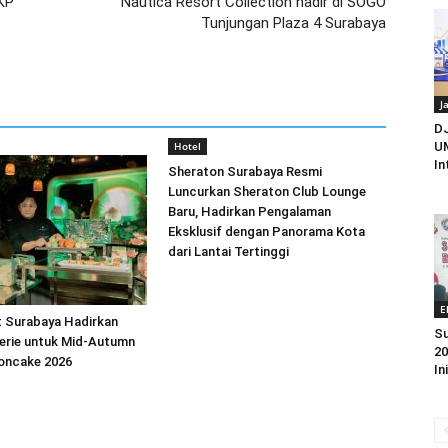
KP
Nautica Resort Collection hadir di SOGO
Tunjungan Plaza 4 Surabaya
J
D
Hotel
UM
In
Sheraton Surabaya Resmi
Luncurkan Sheraton Club Lounge
Baru, Hadirkan Pengalaman
Eksklusif dengan Panorama Kota
dari Lantai Tertinggi
E
t Surabaya Hadirkan
Su
erie untuk Mid-Autumn
20
ooncake 2026
In