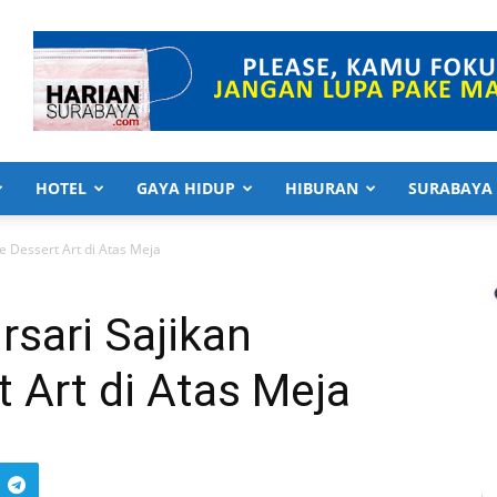
HOTEL
GAYA HIDUP
HIBURAN
SURABAYA
e Dessert Art di Atas Meja
sari Sajikan
t Art di Atas Meja