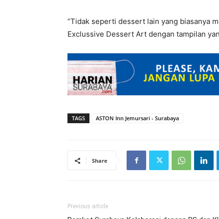
“Tidak seperti dessert lain yang biasanya 
Exclussive Dessert Art dengan tampilan yang
TAGS
ASTON Inn Jemursari - Surabaya
Share
Previous article