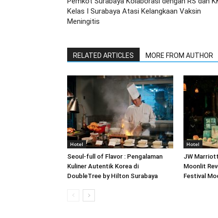
Pemkot Surabaya Kolaborasi dengan RS dan K
Kelas I Surabaya Atasi Kelangkaan Vaksin
Meningitis
RELATED ARTICLES
MORE FROM AUTHOR
Hotel
Hotel
Seoul-full of Flavor : Pengalaman
JW Marriot
Kuliner Autentik Korea di
Moonlit Rev
DoubleTree by Hilton Surabaya
Festival M