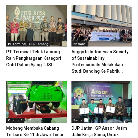
PT Terminal Teluk Lamong
Nasional
PT Terminal Teluk Lamong
Anggota Indonesian Society
Raih Penghargaan Kategori
of Sustainability
Gold Dalam Ajang TJSL...
Professionals Melakukan
Studi Banding Ke Pabrik...
Otomotif
Berita
Mobeng Membuka Cabang
DJP Jatim–GP Ansor Jatim
Terbaru Ke 11 di Jawa Timur
Jalin Kerja Sama, Untuk