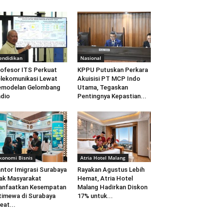
endidikan
Nasional
ofesor ITS Perkuat
KPPU Putuskan Perkara
lekomunikasi Lewat
Akuisisi PT MCP Indo
emodelan Gelombang
Utama, Tegaskan
dio
Pentingnya Kepastian...
konomi Bisnis
Atria Hotel Malang
ntor Imigrasi Surabaya
Rayakan Agustus Lebih
ak Masyarakat
Hemat, Atria Hotel
anfaatkan Kesempatan
Malang Hadirkan Diskon
timewa di Surabaya
17% untuk...
eat...