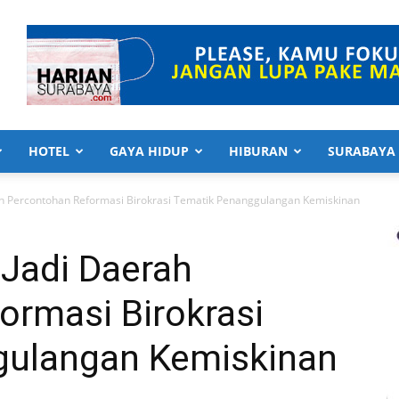
HOTEL
GAYA HIDUP
HIBURAN
SURABAYA
ah Percontohan Reformasi Birokrasi Tematik Penanggulangan Kemiskinan
 Jadi Daerah
ormasi Birokrasi
gulangan Kemiskinan