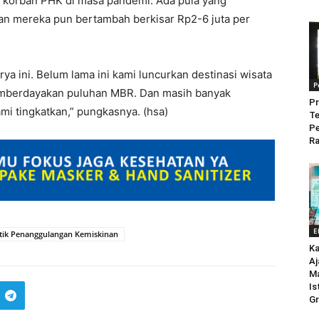
 korban PHK di masa pandemi. Ada pula yang
n mereka pun bertambah berkisar Rp2-6 juta per
a ini. Belum lama ini kami luncurkan destinasi wisata
P
emberdayakan puluhan MBR. Dan masih banyak
Pr
i tingkatkan,” pungkasnya. (hsa)
Te
P
Ra
E
atik Penanggulangan Kemiskinan
Ka
Aj
M
Is
Gr