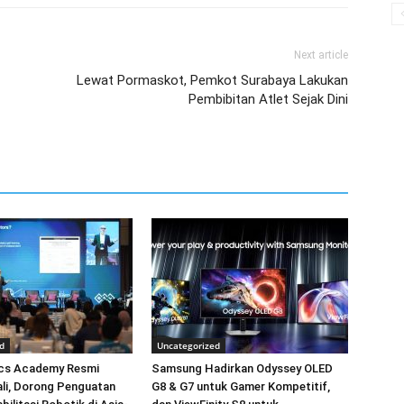
Next article
Lewat Pormaskot, Pemkot Surabaya Lakukan
Pembibitan Atlet Sejak Dini
d
Uncategorized
cs Academy Resmi
Samsung Hadirkan Odyssey OLED
Bali, Dorong Penguatan
G8 & G7 untuk Gamer Kompetitif,