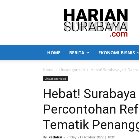
Harian
Surabaya
HOME
BERITA
EKONOMI BISNIS
Home
Uncategorized
Hebat! Surabaya Jadi Daer
Uncategorized
Hebat! Surabaya
Percontohan Ref
Tematik Penang
By
Redaksi
-
Friday 21 October 2022 | 18:01