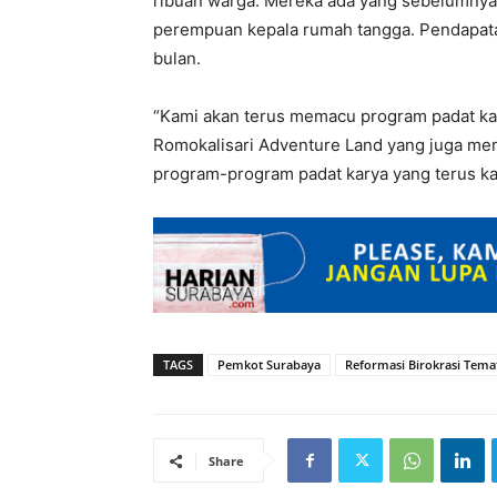
ribuan warga. Mereka ada yang sebelumnya
perempuan kepala rumah tangga. Pendapata
bulan.
“Kami akan terus memacu program padat kary
Romokalisari Adventure Land yang juga m
program-program padat karya yang terus kam
TAGS
Pemkot Surabaya
Reformasi Birokrasi Tem
Share