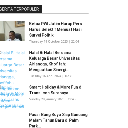
BERITA TERPOPULER
Ketua PWI Jatim Harap Pers
Harus Selektif Memuat Hasil
Survei Politik
Thursday 19 October 2023 | 22:04
Halal Bi Halal Bersama
Keluarga Besar Universitas
Airlangga, Khofifah:
Menguatkan Sinergi...
Tuesday 16 April 2024 | 16:36
Smart Holiday & More Fun di
Trans Icon Surabaya
Sunday 29 January 2023 | 19:45
Pasar Bang Boyo Siap Guncang
Malam Tahun Baru di Palm
Park...