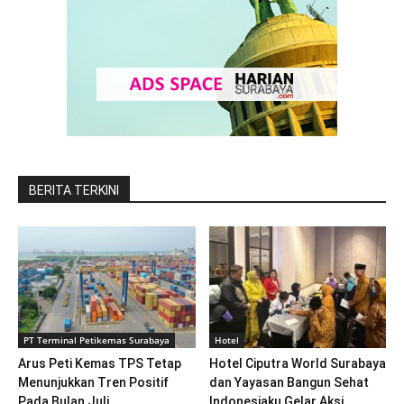
BERITA TERKINI
PT Terminal Petikemas Surabaya
Hotel
Arus Peti Kemas TPS Tetap
Hotel Ciputra World Surabaya
Menunjukkan Tren Positif
dan Yayasan Bangun Sehat
Pada Bulan Juli...
Indonesiaku Gelar Aksi...