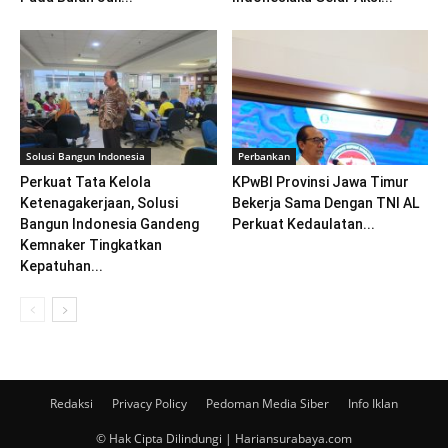
Solusi Bangun Indonesia
Perbankan
Perkuat Tata Kelola
KPwBI Provinsi Jawa Timur
Ketenagakerjaan, Solusi
Bekerja Sama Dengan TNI AL
Bangun Indonesia Gandeng
Perkuat Kedaulatan...
Kemnaker Tingkatkan
Kepatuhan...
Redaksi
Privacy Policy
Pedoman Media Siber
Info Iklan
© Hak Cipta Dilindungi | Hariansurabaya.com