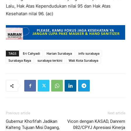
Lalu, Hak Atas Kependudukan nilai 95 dan Hak Atas
Kesehatan nilai 96. (ac)
TAGS
Eri Cahyadi
Harian Surabaya
info surabaya
Surabaya Raya
surabaya terkini
Wali Kota Surabaya
Previous article
Next article
Gubernur Khofifah Jadikan
Vicon dengan KASAD, Danrem
Kalteng Tujuan Misi Dagang,
082/CPYJ Apresiasi Kinerja