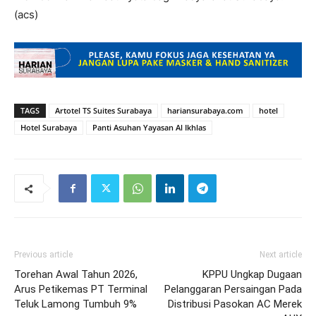
(acs)
TAGS
Artotel TS Suites Surabaya
hariansurabaya.com
hotel
Hotel Surabaya
Panti Asuhan Yayasan Al Ikhlas
Previous article
Next article
Torehan Awal Tahun 2026,
KPPU Ungkap Dugaan
Arus Petikemas PT Terminal
Pelanggaran Persaingan Pada
Teluk Lamong Tumbuh 9%
Distribusi Pasokan AC Merek