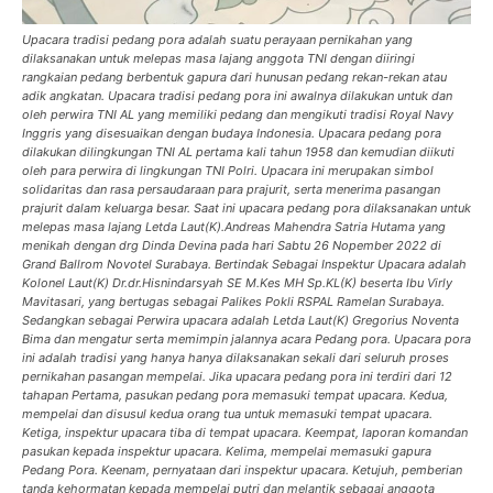
Upacara tradisi pedang pora adalah suatu perayaan pernikahan yang
dilaksanakan untuk melepas masa lajang anggota TNI dengan diiringi
rangkaian pedang berbentuk gapura dari hunusan pedang rekan-rekan atau
adik angkatan. Upacara tradisi pedang pora ini awalnya dilakukan untuk dan
oleh perwira TNI AL yang memiliki pedang dan mengikuti tradisi Royal Navy
Inggris yang disesuaikan dengan budaya Indonesia. Upacara pedang pora
dilakukan dilingkungan TNI AL pertama kali tahun 1958 dan kemudian diikuti
oleh para perwira di lingkungan TNI Polri. Upacara ini merupakan simbol
solidaritas dan rasa persaudaraan para prajurit, serta menerima pasangan
prajurit dalam keluarga besar. Saat ini upacara pedang pora dilaksanakan untuk
melepas masa lajang Letda Laut(K).Andreas Mahendra Satria Hutama yang
menikah dengan drg Dinda Devina pada hari Sabtu 26 Nopember 2022 di
Grand Ballrom Novotel Surabaya. Bertindak Sebagai Inspektur Upacara adalah
Kolonel Laut(K) Dr.dr.Hisnindarsyah SE M.Kes MH Sp.KL(K) beserta Ibu Virly
Mavitasari, yang bertugas sebagai Palikes Pokli RSPAL Ramelan Surabaya.
Sedangkan sebagai Perwira upacara adalah Letda Laut(K) Gregorius Noventa
Bima dan mengatur serta memimpin jalannya acara Pedang pora. Upacara pora
ini adalah tradisi yang hanya hanya dilaksanakan sekali dari seluruh proses
pernikahan pasangan mempelai. Jika upacara pedang pora ini terdiri dari 12
tahapan Pertama, pasukan pedang pora memasuki tempat upacara. Kedua,
mempelai dan disusul kedua orang tua untuk memasuki tempat upacara.
Ketiga, inspektur upacara tiba di tempat upacara. Keempat, laporan komandan
pasukan kepada inspektur upacara. Kelima, mempelai memasuki gapura
Pedang Pora. Keenam, pernyataan dari inspektur upacara. Ketujuh, pemberian
tanda kehormatan kepada mempelai putri dan melantik sebagai anggota