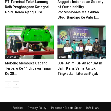
PT Terminal Teluk Lamong
Anggota Indonesian Society
Raih Penghargaan Kategori
of Sustainability
Gold Dalam Ajang TJSL...
Professionals Melakukan
Studi Banding Ke Pabrik...
Otomotif
Berita
Mobeng Membuka Cabang
DJP Jatim–GP Ansor Jatim
Terbaru Ke 11 di Jawa Timur
Jalin Kerja Sama, Untuk
Ke 30...
Tingkatkan Literasi Pajak
Redaksi
Privacy Policy
Pedoman Media Siber
Info Iklan