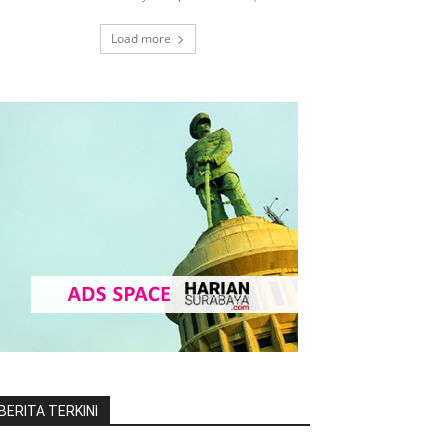
Load more
BERITA TERKINI