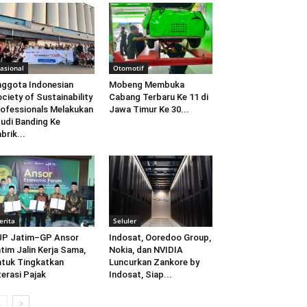
asional
Otomotif
ggota Indonesian
Mobeng Membuka
ciety of Sustainability
Cabang Terbaru Ke 11 di
ofessionals Melakukan
Jawa Timur Ke 30...
udi Banding Ke
brik...
erita
Seluler
JP Jatim–GP Ansor
Indosat, Ooredoo Group,
tim Jalin Kerja Sama,
Nokia, dan NVIDIA
tuk Tingkatkan
Luncurkan Zankore by
terasi Pajak
Indosat, Siap...