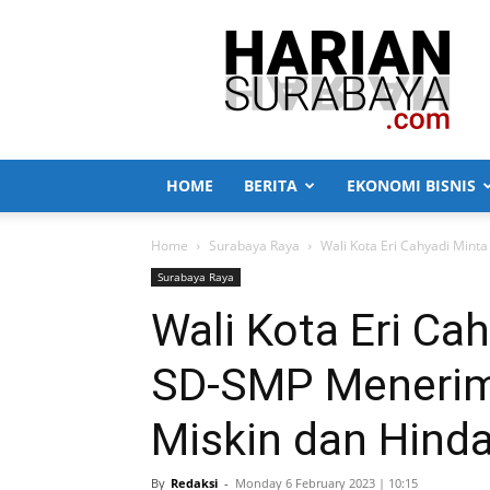
Harian
Surabaya
HOME
BERITA
EKONOMI BISNIS
Home
Surabaya Raya
Wali Kota Eri Cahyadi Mint
Surabaya Raya
Wali Kota Eri Ca
SD-SMP Menerim
Miskin dan Hind
By
Redaksi
-
Monday 6 February 2023 | 10:15