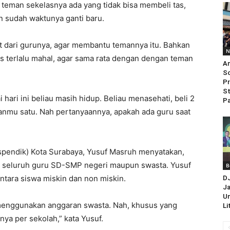
, teman sekelasnya ada yang tidak bisa membeli tas,
n sudah waktunya ganti baru.
 dari gurunya, agar membantu temannya itu. Bahkan
N
s terlalu mahal, agar sama rata dengan dengan teman
An
So
Pr
St
hari ini beliau masih hidup. Beliau menasehati, beli 2
Pa
manmu satu. Nah pertanyaannya, apakah ada guru saat
ispendik) Kota Surabaya, Yusuf Masruh menyatakan,
a seluruh guru SD-SMP negeri maupun swasta. Yusuf
B
ntara siswa miskin dan non miskin.
D
Ja
Un
 menggunakan anggaran swasta. Nah, khusus yang
Li
nya per sekolah,” kata Yusuf.