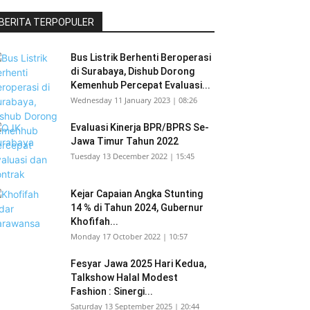
BERITA TERPOPULER
Bus Listrik Berhenti Beroperasi
di Surabaya, Dishub Dorong
Kemenhub Percepat Evaluasi...
Wednesday 11 January 2023 | 08:26
Evaluasi Kinerja BPR/BPRS Se-
Jawa Timur Tahun 2022
Tuesday 13 December 2022 | 15:45
Kejar Capaian Angka Stunting
14 % di Tahun 2024, Gubernur
Khofifah...
Monday 17 October 2022 | 10:57
Fesyar Jawa 2025 Hari Kedua,
Talkshow Halal Modest
Fashion : Sinergi...
Saturday 13 September 2025 | 20:44