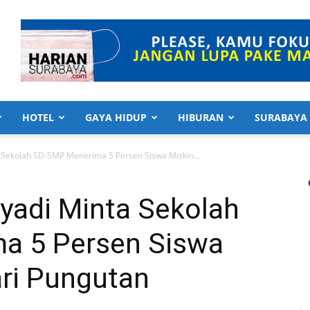
HOTEL
GAYA HIDUP
HIBURAN
SURABAYA
a Sekolah SD-SMP Menerima 5 Persen Siswa Miskin...
hyadi Minta Sekolah
a 5 Persen Siswa
ari Pungutan