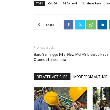
TAGS
Cak Eri
Eri Cahyadi
Surabaya Raya
Wa
Share
Previous article
Baru Seminggu Rilis, New MG HS Diserbu Pecin
Otomotif Indonesia
RELATED ARTICLES
MORE FROM AUTHOR