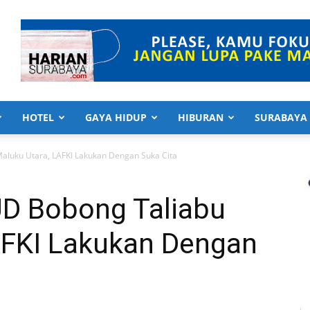
HOTEL
GAYA HIDUP
HIBURAN
SURABAYA
aluku Utara, LAFKI Lakukan Dengan Suka Cita
UD Bobong Taliabu
AFKI Lakukan Dengan