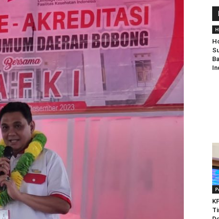
H
Ho
Su
Ba
In
P
KP
Ti
De