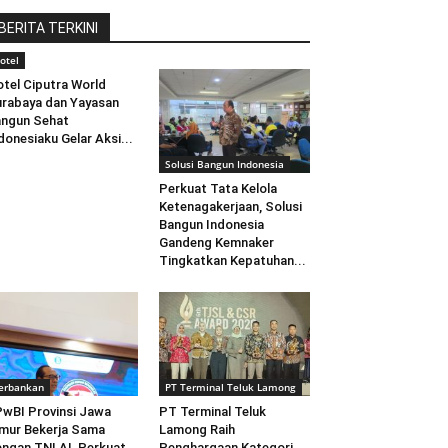
BERITA TERKINI
otel
tel Ciputra World
rabaya dan Yayasan
ngun Sehat
donesiaku Gelar Aksi...
Solusi Bangun Indonesia
Perkuat Tata Kelola
Ketenagakerjaan, Solusi
Bangun Indonesia
Gandeng Kemnaker
Tingkatkan Kepatuhan...
erbankan
PT Terminal Teluk Lamong
wBI Provinsi Jawa
PT Terminal Teluk
mur Bekerja Sama
Lamong Raih
ngan TNI AL Perkuat
Penghargaan Kategori