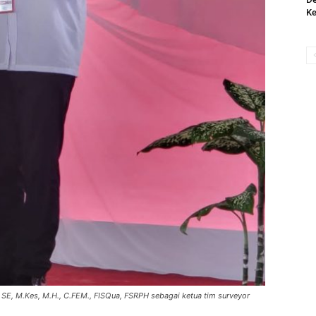
Ke
), SE, M.Kes, M.H., C.FEM., FISQua, FSRPH sebagai ketua tim surveyor