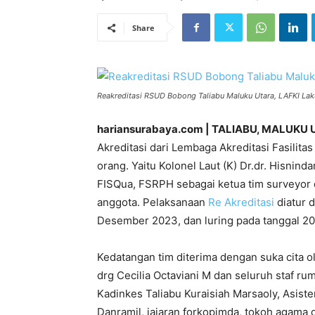
Share
Reakreditasi RSUD Bobong Taliabu Maluku Utara, LAFKI Laku
hariansurabaya.com | TALIABU, MALUKU 
Akreditasi dari Lembaga Akreditasi Fasilit
orang. Yaitu Kolonel Laut (K) Dr.dr. Hisnind
FISQua, FSRPH sebagai ketua tim surveyor 
anggota. Pelaksanaan
Re Akreditasi
diatur 
Desember 2023, dan luring pada tanggal 2
Kedatangan tim diterima dengan suka cita ol
drg Cecilia Octaviani M dan seluruh staf rum
Kadinkes Taliabu Kuraisiah Marsaoly, Asisten
Danramil, jajaran forkopimda, tokoh agama 