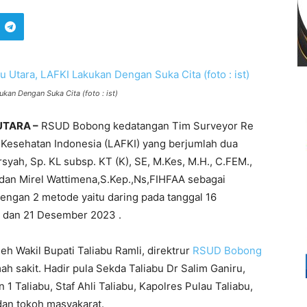
kan Dengan Suka Cita (foto : ist)
UTARA –
RSUD Bobong kedatangan Tim Surveyor Re
as Kesehatan Indonesia (LAFKI) yang berjumlah dua
arsyah, Sp. KL subsp. KT (K), SE, M.Kes, M.H., C.FEM.,
dan Mirel Wattimena,S.Kep.,Ns,FIHFAA sebagai
dengan 2 metode yaitu daring pada tanggal 16
0 dan 21 Desember 2023 .
eh Wakil Bupati Taliabu Ramli, direktrur
RSUD Bobong
ah sakit. Hadir pula Sekda Taliabu Dr Salim Ganiru,
 1 Taliabu, Staf Ahli Taliabu, Kapolres Pulau Taliabu,
dan tokoh masyakarat.