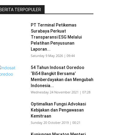
BERITA TERPOPULER
PT Terminal Petikemas
Surabaya Perkuat
Transparansi ESG Melalui
Pelatihan Penyusunan
Laporan...
Saturday 9 May 2026 | 09:44
54 Tahun Indosat Ooredoo
‘Bi54 Bangkit Bersama’
Memberdayakan dan Mengubah
Indonesia...
Wednesday 24 November 2021 | 07:28
Optimalkan Fungsi Advokasi
Kebijakan dan Pengawasan
Kemitraan
Sunday 20 October 2019 | 00:21
Kunjungan Maraton Menteri