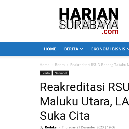
Harian
Surabaya
HOME
BERITA
EKONOMI BISNIS
Home
Berita
Reakreditasi RSUD Bobong Taliabu M
Berita
Nasional
Reakreditasi RS
Maluku Utara, L
Suka Cita
By
Redaksi
-
Thursday 21 December 2023 | 19:06