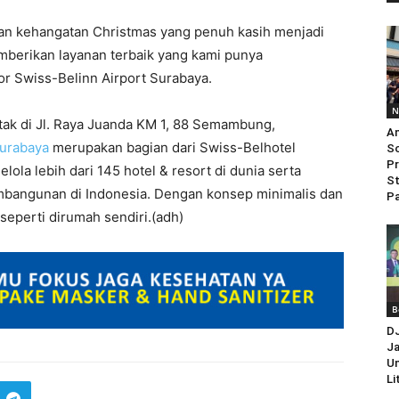
n kehangatan Christmas yang penuh kasih menjadi
mberikan layanan terbaik yang kami punya
or Swiss-Belinn Airport Surabaya.
N
etak di Jl. Raya Juanda KM 1, 88 Semambung,
An
Surabaya
merupakan bagian dari Swiss-Belhotel
So
Pr
ola lebih dari 145 hotel & resort di dunia serta
St
mbangunan di Indonesia. Dengan konsep minimalis dan
Pa
seperti dirumah sendiri.(adh)
B
D
Ja
Un
Li