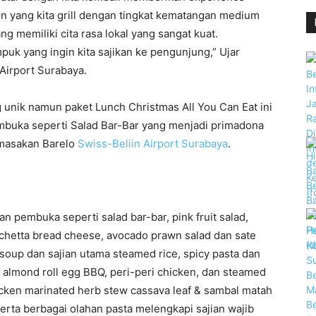
oin yang kita grill dengan tingkat kematangan medium
ng memiliki cita rasa lokal yang sangat kuat.
uk yang ingin kita sajikan ke pengunjung,” Ujar
Airport Surabaya.
unik namun paket Lunch Christmas All You Can Eat ini
buka seperti Salad Bar-Bar yang menjadi primadona
 masakan Barelo
Swiss-Beliin Airport Surabaya
.
pembuka seperti salad bar-bar, pink fruit salad,
schetta bread cheese, avocado prawn salad dan sate
n soup dan sajian utama steamed rice, spicy pasta dan
& almond roll egg BBQ, peri-peri chicken, dan steamed
hicken marinated herb stew cassava leaf & sambal matah
erta berbagai olahan pasta melengkapi sajian wajib