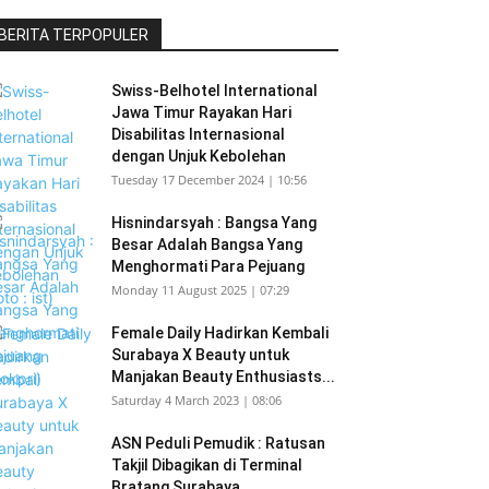
BERITA TERPOPULER
Swiss-Belhotel International
Jawa Timur Rayakan Hari
Disabilitas Internasional
dengan Unjuk Kebolehan
Tuesday 17 December 2024 | 10:56
Hisnindarsyah : Bangsa Yang
Besar Adalah Bangsa Yang
Menghormati Para Pejuang
Monday 11 August 2025 | 07:29
Female Daily Hadirkan Kembali
Surabaya X Beauty untuk
Manjakan Beauty Enthusiasts...
Saturday 4 March 2023 | 08:06
ASN Peduli Pemudik : Ratusan
Takjil Dibagikan di Terminal
Bratang Surabaya