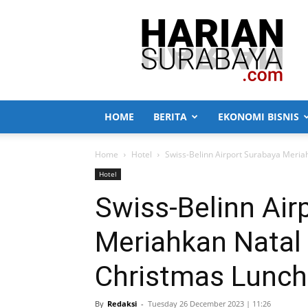
Harian
Surabaya
HOME
BERITA
EKONOMI BISNIS
Home
Hotel
Swiss-Belinn Airport Surabaya Meri
Hotel
Swiss-Belinn Air
Meriahkan Natal
Christmas Lunch
By
Redaksi
-
Tuesday 26 December 2023 | 11:26