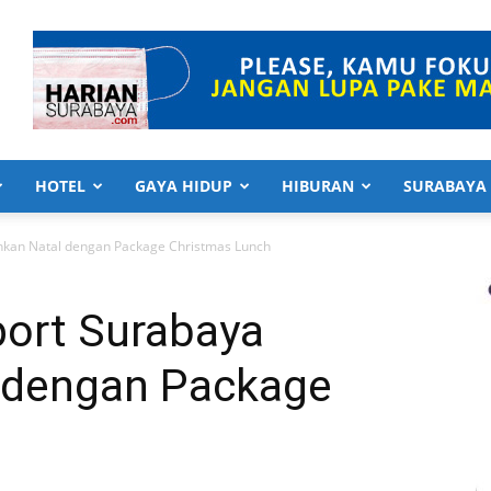
HOTEL
GAYA HIDUP
HIBURAN
SURABAYA
ahkan Natal dengan Package Christmas Lunch
port Surabaya
 dengan Package