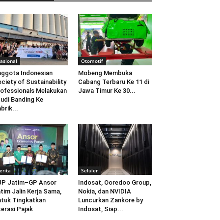
asional
Otomotif
ggota Indonesian
Mobeng Membuka
ciety of Sustainability
Cabang Terbaru Ke 11 di
ofessionals Melakukan
Jawa Timur Ke 30...
udi Banding Ke
brik...
erita
Seluler
JP Jatim–GP Ansor
Indosat, Ooredoo Group,
tim Jalin Kerja Sama,
Nokia, dan NVIDIA
tuk Tingkatkan
Luncurkan Zankore by
terasi Pajak
Indosat, Siap...