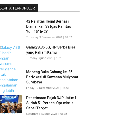
BERITA TERPOPULER
42 Pelintas Ilegal Berhasil
Diamankan Satgas Pamtas
Yonif 516/CY
Thursday 3 December 2020 | 09:32
Galaxy A36 5G, HP Serba Bisa
yang Paham Kamu
Tuesday 3 June 2025 | 18:15
Mobeng Buka Cabang ke-25
Berlokasi di Kawasan Mulyosari
Surabaya
Friday 19 December 2025 | 15:56
Penerimaan Pajak DJP Jatim I
Sudah 51 Persen, Optimistis
Capai Target...
Saturday 1 August 2026 | 06:38