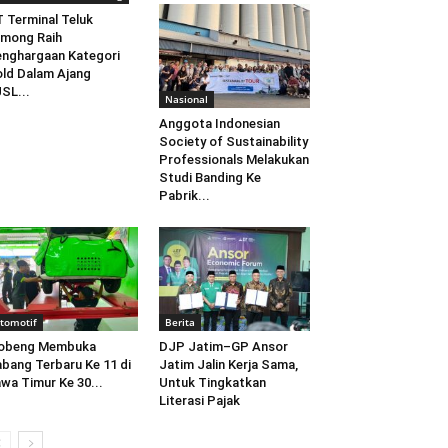
 Terminal Teluk
mong Raih
nghargaan Kategori
ld Dalam Ajang
SL...
Nasional
Anggota Indonesian
Society of Sustainability
Professionals Melakukan
Studi Banding Ke
Pabrik...
tomotif
Berita
obeng Membuka
DJP Jatim–GP Ansor
bang Terbaru Ke 11 di
Jatim Jalin Kerja Sama,
wa Timur Ke 30...
Untuk Tingkatkan
Literasi Pajak