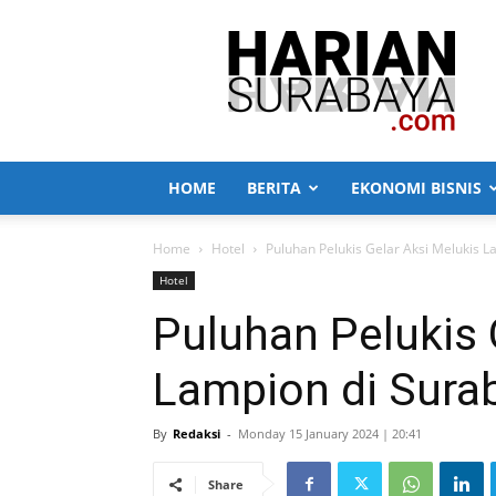
Harian
Surabaya
HOME
BERITA
EKONOMI BISNIS
Home
Hotel
Puluhan Pelukis Gelar Aksi Melukis L
Hotel
Puluhan Pelukis 
Lampion di Surab
By
Redaksi
-
Monday 15 January 2024 | 20:41
Share