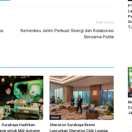
PT
La
Pe
Go
Next article
TJ
us
Kemenkeu Jatim Perkuat Sinergi dan Kolaborasi
Bersama Polda
O
M
Ca
Ja
Hotel
t Surabaya Hadirkan
Sheraton Surabaya Resmi
erie untuk Mid-Autumn
Luncurkan Sheraton Club Lounge