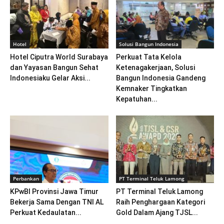
Hotel
Solusi Bangun Indonesia
Hotel Ciputra World Surabaya
Perkuat Tata Kelola
dan Yayasan Bangun Sehat
Ketenagakerjaan, Solusi
Indonesiaku Gelar Aksi...
Bangun Indonesia Gandeng
Kemnaker Tingkatkan
Kepatuhan...
Perbankan
PT Terminal Teluk Lamong
KPwBI Provinsi Jawa Timur
PT Terminal Teluk Lamong
Bekerja Sama Dengan TNI AL
Raih Penghargaan Kategori
Perkuat Kedaulatan...
Gold Dalam Ajang TJSL...