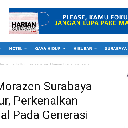
HOTEL
GAYA HIDUP
HIBURAN
SURABAYA
knai Earth Hour, Perkenalkan Mainan Tradisional Pada...
 Morazen Surabaya
ur, Perkenalkan
al Pada Generasi