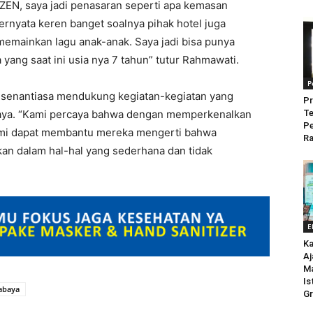
EN, saya jadi penasaran seperti apa kemasan
Ternyata keren banget soalnya pihak hotel juga
memainkan lagu anak-anak. Saya jadi bisa punya
yang saat ini usia nya 7 tahun” tutur Rahmawati.
P
 senantiasa mendukung kegiatan-kegiatan yang
Pr
daya. “Kami percaya bahwa dengan memperkenalkan
Te
P
kami dapat membantu mereka mengerti bahwa
Ra
an dalam hal-hal yang sederhana dan tidak
E
Ka
Aj
M
Is
abaya
Gr