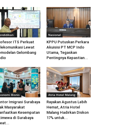
endidikan
Nasional
ofesor ITS Perkuat
KPPU Putuskan Perkara
lekomunikasi Lewat
Akuisisi PT MCP Indo
emodelan Gelombang
Utama, Tegaskan
dio
Pentingnya Kepastian...
konomi Bisnis
Atria Hotel Malang
ntor Imigrasi Surabaya
Rayakan Agustus Lebih
ak Masyarakat
Hemat, Atria Hotel
anfaatkan Kesempatan
Malang Hadirkan Diskon
timewa di Surabaya
17% untuk...
eat...