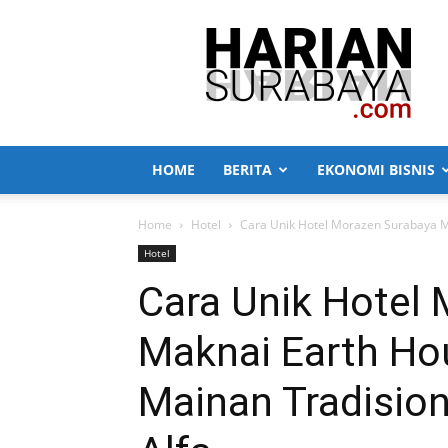
Harian
Surabaya
HOME
BERITA
EKONOMI BISNIS
Home
Hotel
Cara Unik Hotel Morazen Surabaya Ma
Hotel
Cara Unik Hotel
Maknai Earth Ho
Mainan Tradision