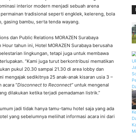
minasi interior modern menjadi sebuah arena
permainan tradisional seperti engklek, kelereng, bola
op, gasing bambu, serta tenda wayang.
tions dan Public Relations MORAZEN Surabaya
 Hour tahun ini, Hotel MORAZEN Surabaya berusaha
elestarian lingkungan, tetapi juga untuk membawa
n terlupakan. “Kami juga turut berkontribusi mematikan
rlukan pukul 20.30 sampai 21.30 di area lobby dan
mi mengajak sedikitnya 25 anak-anak kisaran usia 3 –
m acara “
Disconnect to Reconnect”
untuk mengenal
ng dilakukan ketika terjadi pemadaman listrik.”
k umum jadi tidak hanya tamu-tamu hotel saja yang ada
otel yang sebelumnya meliihat informasi acara ini dari