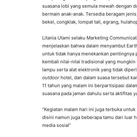
suasana lobi yang semula mewah dengan do
bermain anak-anak. Tersedia beragam jenis 
bekel, congklak, lompat tali, egrang, hulah
Litania Utami selaku Marketing Communica
menjelaskan bahwa dalam menyambut Earth
untuk tidak hanya menekankan pentingnya p
kembali nilai-nilai tradisional yang mungki
lampu serta alat elektronik yang tidak dipe
outdoor
hotel, dan dalam suasa tersebut ka
11 tahun yang malam ini berpartisipasi dala
suasana pada jaman dahulu serta aktifitas ya
“Kegiatan malam hari ini juga terbuka untu
disini namun juga beberapa tamu dari luar h
media sosial”