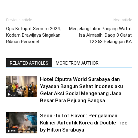
Previous article
Next article
Ops Ketupat Semeru 2024,
Menjelang Libur Panjang Wafat
Kodam Brawijaya Siagakan
Isa Almasih, Daop 8 Catat
Ribuan Personel
12.353 Pelanggan KA
RELATED ARTICLES
MORE FROM AUTHOR
Hotel Ciputra World Surabaya dan
Yayasan Bangun Sehat Indonesiaku
Gelar Aksi Sosial Mengenang Jasa
Hotel
Besar Para Pejuang Bangsa
Seoul-full of Flavor : Pengalaman
Kuliner Autentik Korea di DoubleTree
by Hilton Surabaya
Hotel