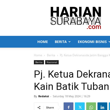
Harian
Surabaya
HOME
BERITA
EKONOMI BISNIS
Home
Berita
Pj. Ketua Dekranasda Jatim Bangga 
Berita
Nasional
Pj. Ketua Dekra
Kain Batik Tuban
By
Redaksi
-
Saturday 18 May 2024 | 16:29
Share