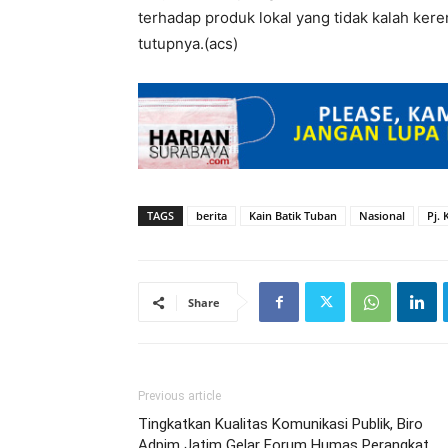
terhadap produk lokal yang tidak kalah ker
tutupnya.(acs)
TAGS
berita
Kain Batik Tuban
Nasional
Pj.
Share
Previous article
Tingkatkan Kualitas Komunikasi Publik, Biro
Adpim Jatim Gelar Forum Humas Perangkat