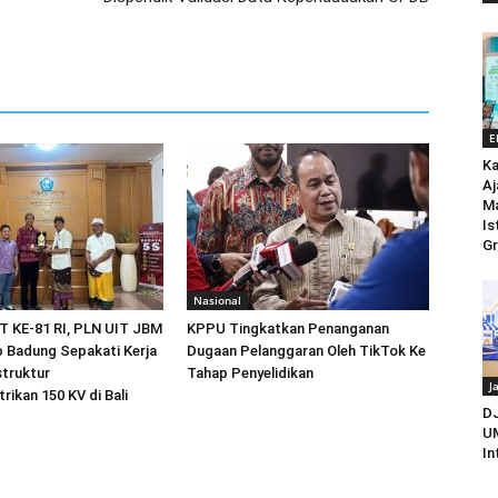
E
Ka
Aj
M
Is
Gr
Nasional
 KE-81 RI, PLN UIT JBM
KPPU Tingkatkan Penanganan
 Badung Sepakati Kerja
Dugaan Pelanggaran Oleh TikTok Ke
truktur
Tahap Penyelidikan
J
rikan 150 KV di Bali
D
UM
In