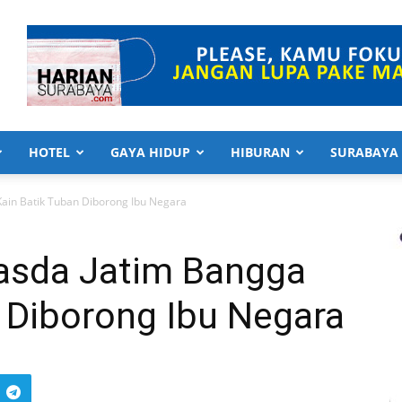
HOTEL
GAYA HIDUP
HIBURAN
SURABAYA
Kain Batik Tuban Diborong Ibu Negara
nasda Jatim Bangga
 Diborong Ibu Negara