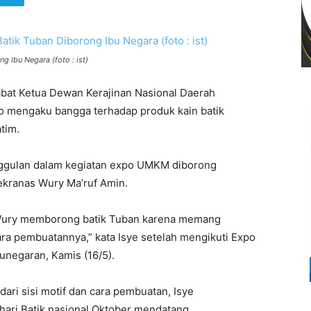
g Ibu Negara (foto : ist)
bat Ketua Dewan Kerajinan Nasional Daerah
o mengaku bangga terhadap produk kain batik
tim.
unggulan dalam kegiatan expo UMKM diborong
ekranas Wury Ma’ruf Amin.
ibu Wury memborong batik Tuban karena memang
ara pembuatannya,” kata Isye setelah mengikuti Expo
egaran, Kamis (16/5).
ari sisi motif dan cara pembuatan, Isye
 hari Batik nasional Oktober mendatang.