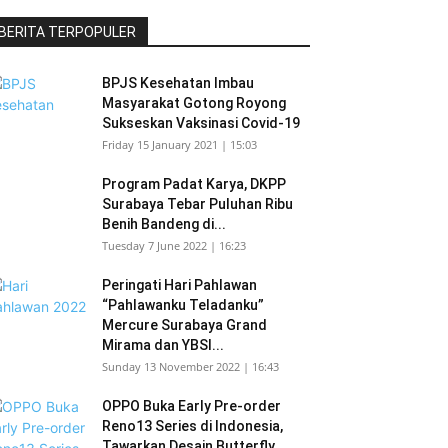
BERITA TERPOPULER
BPJS Kesehatan Imbau
Masyarakat Gotong Royong
Sukseskan Vaksinasi Covid-19
Friday 15 January 2021 | 15:03
Program Padat Karya, DKPP
Surabaya Tebar Puluhan Ribu
Benih Bandeng di...
Tuesday 7 June 2022 | 16:23
Peringati Hari Pahlawan
“Pahlawanku Teladanku”
Mercure Surabaya Grand
Mirama dan YBSI...
Sunday 13 November 2022 | 16:43
OPPO Buka Early Pre-order
Reno13 Series di Indonesia,
Tawarkan Desain Butterfly...