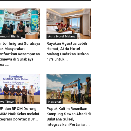
konomi Bisnis
Atria Hotel Malang
ntor Imigrasi Surabaya
Rayakan Agustus Lebih
ak Masyarakat
Hemat, Atria Hotel
anfaatkan Kesempatan
Malang Hadirkan Diskon
timewa di Surabaya
17% untuk...
eat...
awa Timur
Nasional
JP dan BPOM Dorong
Pupuk Kaltim Resmikan
KM Naik Kelas melalui
Kampung Sawah Abadi di
tegrasi Coretax DJP...
Bulutana Sulsel,
Integrasikan Pertanian...