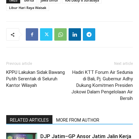
TAGS
berita
jawa timur
KAI Daop 8 Surabaya
Libur Hari Raya Waisak
Previous article
Next article
KPPU Lakukan Sidak Bawang
Hadiri KTT Forum Air Sedunia
Putih Serentak di Seluruh
di Bali, Pj. Gubernur Adhy
Kantor Wilayah
Dukung Komitmen Presiden
Jokowi Dalam Pengelolaan Air
Bersih
RELATED ARTICLES
MORE FROM AUTHOR
DJP Jatim–GP Ansor Jatim Jalin Kerja