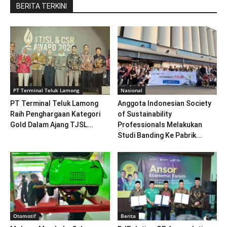
BERITA TERKINI
PT Terminal Teluk Lamong
Nasional
PT Terminal Teluk Lamong
Anggota Indonesian Society
Raih Penghargaan Kategori
of Sustainability
Gold Dalam Ajang TJSL...
Professionals Melakukan
Studi Banding Ke Pabrik...
Otomotif
Berita