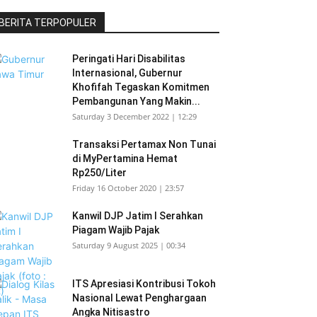
BERITA TERPOPULER
Peringati Hari Disabilitas
Internasional, Gubernur
Khofifah Tegaskan Komitmen
Pembangunan Yang Makin...
Saturday 3 December 2022 | 12:29
Transaksi Pertamax Non Tunai
di MyPertamina Hemat
Rp250/Liter
Friday 16 October 2020 | 23:57
Kanwil DJP Jatim I Serahkan
Piagam Wajib Pajak
Saturday 9 August 2025 | 00:34
ITS Apresiasi Kontribusi Tokoh
Nasional Lewat Penghargaan
Angka Nitisastro