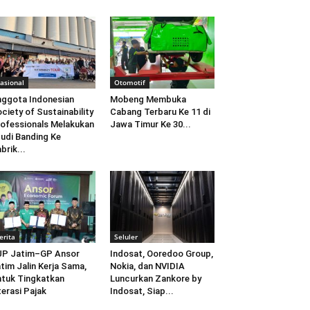
asional
Otomotif
ggota Indonesian
Mobeng Membuka
ciety of Sustainability
Cabang Terbaru Ke 11 di
ofessionals Melakukan
Jawa Timur Ke 30...
udi Banding Ke
brik...
erita
Seluler
JP Jatim–GP Ansor
Indosat, Ooredoo Group,
tim Jalin Kerja Sama,
Nokia, dan NVIDIA
tuk Tingkatkan
Luncurkan Zankore by
terasi Pajak
Indosat, Siap...