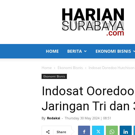
Harian
Surabaya
HOME
BERITA
EKONOMI BISNIS
Home
Ekonomi Bisnis
Indosat Ooredoo Hutchison 
Ekonomi Bisnis
Indosat Ooredoo
Jaringan Tri dan
By
Redaksi
-
Thursday 30 May 2024 | 08:51
Share