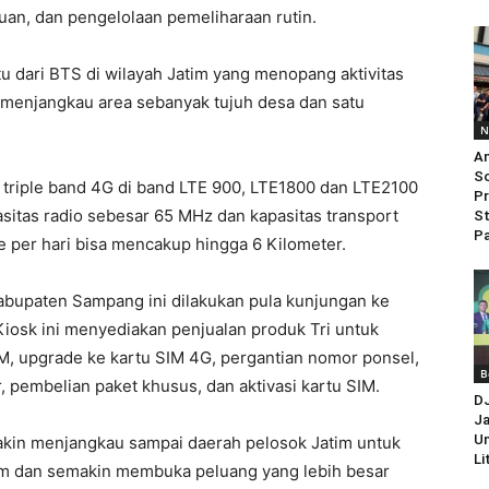
uan, dan pengelolaan pemeliharaan rutin.
tu dari BTS di wilayah Jatim yang menopang aktivitas
i menjangkau area sebanyak tujuh desa dan satu
N
An
So
 triple band 4G di band LTE 900, LTE1800 dan LTE2100
Pr
itas radio sebesar 65 MHz dan kapasitas transport
St
Pa
te per hari bisa mencakup hingga 6 Kilometer.
Kabupaten Sampang ini dilakukan pula kunjungan ke
iosk ini menyediakan penjualan produk Tri untuk
IM, upgrade ke kartu SIM 4G, pergantian nomor ponsel,
B
, pembelian paket khusus, dan aktivasi kartu SIM.
D
Ja
Un
makin menjangkau sampai daerah pelosok Jatim untuk
Li
tim dan semakin membuka peluang yang lebih besar