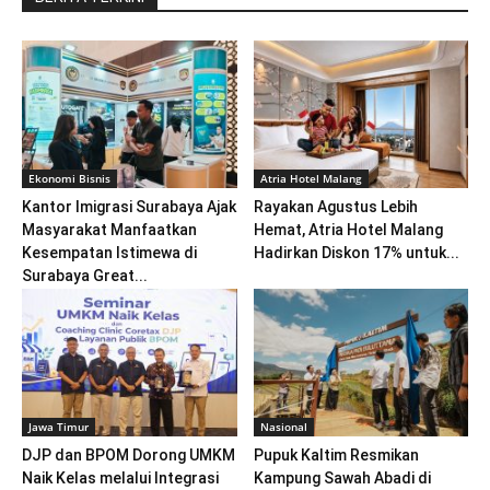
Ekonomi Bisnis
Atria Hotel Malang
Kantor Imigrasi Surabaya Ajak
Rayakan Agustus Lebih
Masyarakat Manfaatkan
Hemat, Atria Hotel Malang
Kesempatan Istimewa di
Hadirkan Diskon 17% untuk...
Surabaya Great...
Jawa Timur
Nasional
DJP dan BPOM Dorong UMKM
Pupuk Kaltim Resmikan
Naik Kelas melalui Integrasi
Kampung Sawah Abadi di