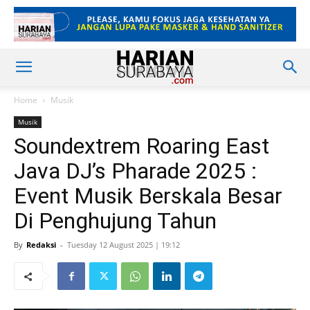
Home
Musik
Musik
Soundextrem Roaring East
Java DJ’s Pharade 2025 :
Event Musik Berskala Besar
Di Penghujung Tahun
By
Redaksi
-
Tuesday 12 August 2025 | 19:12