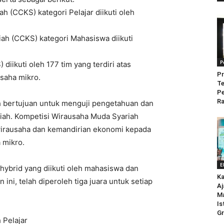
h (CCKS) kategori Pelajar diikuti oleh
ah (CCKS) kategori Mahasiswa diikuti
P
iikuti oleh 177 tim yang terdiri atas
Pr
saha mikro.
Te
P
Ra
 bertujuan untuk menguji pengetahuan dan
ah. Kompetisi Wirausaha Muda Syariah
rausaha dan kemandirian ekonomi kepada
 mikro.
E
 hybrid yang diikuti oleh mahasiswa dan
Ka
n ini, telah diperoleh tiga juara untuk setiap
Aj
M
Is
Gr
 Pelajar