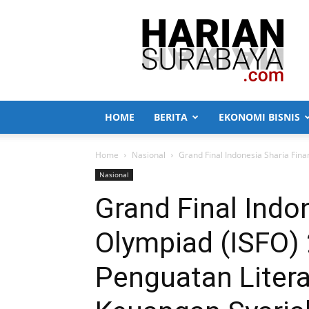
Harian
Surabaya
HOME
BERITA
EKONOMI BISNIS
Home
Nasional
Grand Final Indonesia Sharia Finan
Nasional
Grand Final Indo
Olympiad (ISFO) 
Penguatan Litera