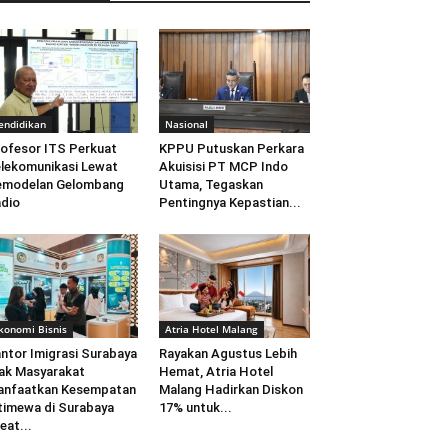
endidikan
Nasional
ofesor ITS Perkuat
KPPU Putuskan Perkara
lekomunikasi Lewat
Akuisisi PT MCP Indo
emodelan Gelombang
Utama, Tegaskan
dio
Pentingnya Kepastian...
konomi Bisnis
Atria Hotel Malang
ntor Imigrasi Surabaya
Rayakan Agustus Lebih
ak Masyarakat
Hemat, Atria Hotel
anfaatkan Kesempatan
Malang Hadirkan Diskon
timewa di Surabaya
17% untuk...
eat...