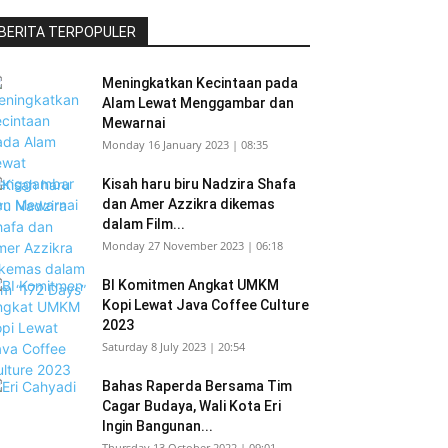
BERITA TERPOPULER
Meningkatkan Kecintaan pada
Alam Lewat Menggambar dan
Mewarnai
Monday 16 January 2023 | 08:35
Kisah haru biru Nadzira Shafa
dan Amer Azzikra dikemas
dalam Film...
Monday 27 November 2023 | 06:18
BI Komitmen Angkat UMKM
Kopi Lewat Java Coffee Culture
2023
Saturday 8 July 2023 | 20:54
Bahas Raperda Bersama Tim
Cagar Budaya, Wali Kota Eri
Ingin Bangunan...
Thursday 13 October 2022 | 09:01