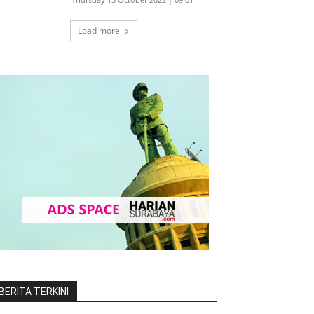
Load more
BERITA TERKINI