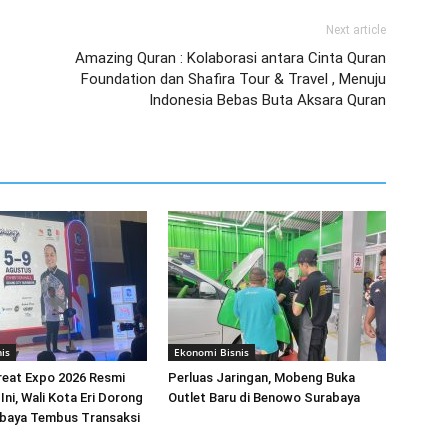
Next article
Amazing Quran : Kolaborasi antara Cinta Quran
Foundation dan Shafira Tour & Travel , Menuju
Indonesia Bebas Buta Aksara Quran
is
Ekonomi Bisnis
reat Expo 2026 Resmi
Perluas Jaringan, Mobeng Buka
Ini, Wali Kota Eri Dorong
Outlet Baru di Benowo Surabaya
aya Tembus Transaksi