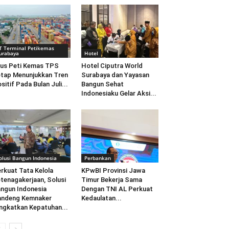
T Terminal Petikemas
urabaya
Hotel
us Peti Kemas TPS
Hotel Ciputra World
tap Menunjukkan Tren
Surabaya dan Yayasan
sitif Pada Bulan Juli...
Bangun Sehat
Indonesiaku Gelar Aksi...
olusi Bangun Indonesia
Perbankan
rkuat Tata Kelola
KPwBI Provinsi Jawa
tenagakerjaan, Solusi
Timur Bekerja Sama
ngun Indonesia
Dengan TNI AL Perkuat
andeng Kemnaker
Kedaulatan...
ngkatkan Kepatuhan...