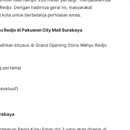
 Redjo. Dengan hadirnya gerai ini, masyarakat
at kota untuk berbelanja perhiasan emas.
 Redjo di Pakuwon City Mall Surabaya
adirkan khusus di Grand Opening Store Wahyu Redjo
g pertama)
ksklusif)
urabaya
eran Pesta Kilau Emas Vol.2 yang akan digelar di