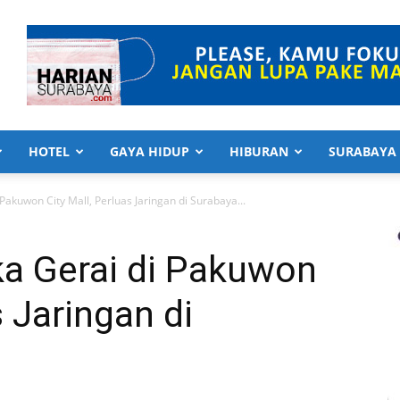
HOTEL
GAYA HIDUP
HIBURAN
SURABAYA
akuwon City Mall, Perluas Jaringan di Surabaya...
a Gerai di Pakuwon
s Jaringan di