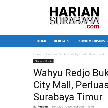
Harian
Surabaya
HOME
BERITA
EKONOMI BISNIS
Home
Ekonomi Bisnis
Wahyu Redjo Buka Gerai di P
Ekonomi Bisnis
Wahyu Redjo Buk
City Mall, Perlua
Surabaya Timur
By
Redaksi
-
Sunday 21 December 2025 | 13:05