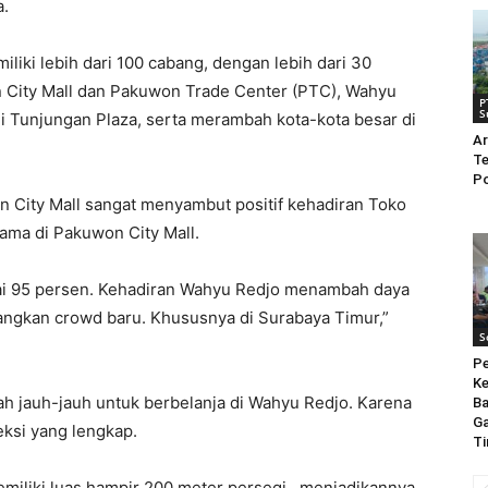
.
iliki lebih dari 100 cabang, dengan lebih dari 30
n City Mall dan Pakuwon Trade Center (PTC), Wahyu
P
S
i Tunjungan Plaza, serta merambah kota-kota besar di
Ar
Te
Po
n City Mall sangat menyambut positif kehadiran Toko
ama di Pakuwon City Mall.
ai 95 persen. Kehadiran Wahyu Redjo menambah daya
angkan crowd baru. Khususnya di Surabaya Timur,”
S
Pe
Ke
ah jauh-jauh untuk berbelanja di Wahyu Redjo. Karena
Ba
G
eksi yang lengkap.
Ti
emiliki luas hampir 200 meter persegi. menjadikannya