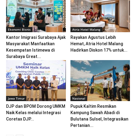
Ekonomi Bisnis
Atria Hotel Malang
Kantor Imigrasi Surabaya Ajak
Rayakan Agustus Lebih
Masyarakat Manfaatkan
Hemat, Atria Hotel Malang
Kesempatan Istimewa di
Hadirkan Diskon 17% untuk...
Surabaya Great...
Jawa Timur
Nasional
DJP dan BPOM Dorong UMKM
Pupuk Kaltim Resmikan
Naik Kelas melalui Integrasi
Kampung Sawah Abadi di
Coretax DJP...
Bulutana Sulsel, Integrasikan
Pertanian...