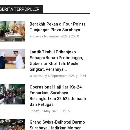
BERITA TERPOPULER
Berakhir Pekan di Four Points
Tunjungan Plaza Surabaya
Friday 22 November 2024 | 20:50
Lantik Timbul Prihanjoko
Sebagai Bupati Probolinggo,
Gubernur Khofifah: Meski
Singkat, Perannya...
Wednesday 6 September 2023 | 19:54
Operasional Haji Hari Ke-24,
Embarkasi Surabaya
Berangkatkan 32.622 Jemaah
dan Petugas
Friday 15 May 2026 | 08:15
Grand Swiss-Belhotel Darmo
Surabaya, Hadirkan Momen