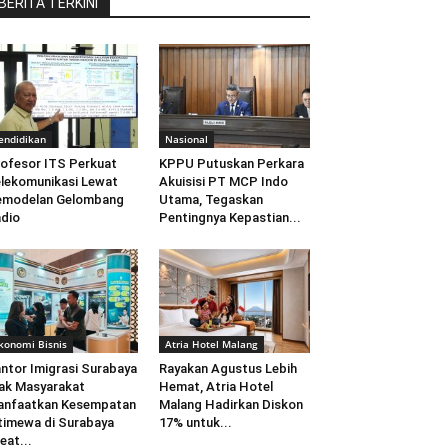
BERITA TERKINI
endidikan
Nasional
ofesor ITS Perkuat
KPPU Putuskan Perkara
lekomunikasi Lewat
Akuisisi PT MCP Indo
emodelan Gelombang
Utama, Tegaskan
dio
Pentingnya Kepastian...
konomi Bisnis
Atria Hotel Malang
ntor Imigrasi Surabaya
Rayakan Agustus Lebih
ak Masyarakat
Hemat, Atria Hotel
anfaatkan Kesempatan
Malang Hadirkan Diskon
timewa di Surabaya
17% untuk...
eat...