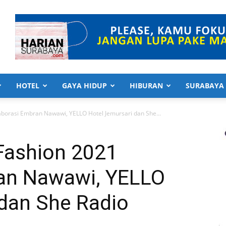
HOTEL
GAYA HIDUP
HIBURAN
SURABAYA
borasi Embran Nawawi, YELLO Hotel Jemursari dan She...
Fashion 2021
an Nawawi, YELLO
 dan She Radio