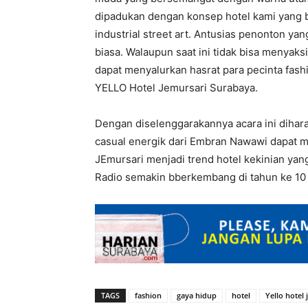
dipadukan dengan konsep hotel kami yang 
industrial street art. Antusias penonton yan
biasa. Walaupun saat ini tidak bisa menyak
dapat menyalurkan hasrat para pecinta fas
YELLO Hotel Jemursari Surabaya.
Dengan diselenggarakannya acara ini dihar
casual energik dari Embran Nawawi dapat m
JEmursari menjadi trend hotel kekinian ya
Radio semakin bberkembang di tahun ke 10 
TAGS
fashion
gaya hidup
hotel
Yello hotel