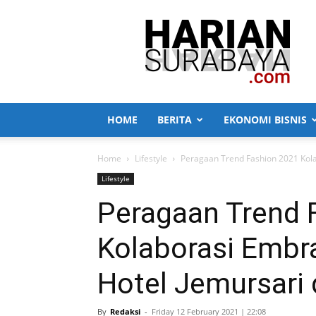
Harian
Surabaya
HOME
BERITA
EKONOMI BISNIS
Home
Lifestyle
Peragaan Trend Fashion 2021 Kola
Lifestyle
Peragaan Trend 
Kolaborasi Embr
Hotel Jemursari
By
Redaksi
-
Friday 12 February 2021 | 22:08