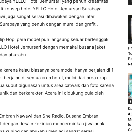
daya YELLO Hotel Jemursari yang penuh kreatifitas
rti konsep hotel YELLO Hotel Jemursari Surabaya,
i juga sangat serasi dibawakan dengan latar
urabaya yang penuh dengan mural dan grafiti.
ip Hop, para model pun langsung keluar berlenggak
P
LLO Hotel Jemursari dengan memakai busana jaket
Pr
Te
 dan abu-abu.
P
Ra
a karena kalau biasanya para model hanya berjalan di 1
 berjalan di semua area hotel, mulai dari area drop
mua sudut digunakan untuk area catwalk dan foto karena
nik dan berkarakter. Acara ini didukung pula oleh
E
Ka
Aj
 Embran Nawawi dan She Radio. Busana Embran
M
t dengan desain kekinian mencerminkan jiwa anak
Is
Gr
a kuning dan abu-abu menjadi sangat serasi