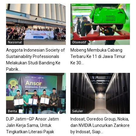
Nasional
Otomotif
Anggota Indonesian Society of
Mobeng Membuka Cabang
Sustainability Professionals
Terbaru Ke 11 di Jawa Timur
Melakukan Studi Banding Ke
Ke 30...
Pabrik...
Berita
Seluler
DJP Jatim–GP Ansor Jatim
Indosat, Ooredoo Group, Nokia,
Jalin Kerja Sama, Untuk
dan NVIDIA Luncurkan Zankore
Tingkatkan Literasi Pajak
by Indosat, Siap...