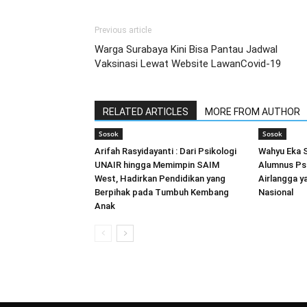
Previous article
Warga Surabaya Kini Bisa Pantau Jadwal
Vaksinasi Lewat Website LawanCovid-19
RELATED ARTICLES
MORE FROM AUTHOR
Sosok
Sosok
Arifah Rasyidayanti : Dari Psikologi
Wahyu Eka S
UNAIR hingga Memimpin SAIM
Alumnus Psi
West, Hadirkan Pendidikan yang
Airlangga y
Berpihak pada Tumbuh Kembang
Nasional
Anak