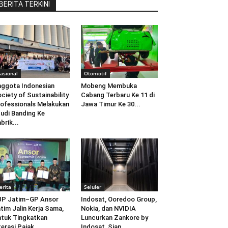
BERITA TERKINI
asional
Otomotif
ggota Indonesian
Mobeng Membuka
ciety of Sustainability
Cabang Terbaru Ke 11 di
ofessionals Melakukan
Jawa Timur Ke 30...
udi Banding Ke
brik...
erita
Seluler
JP Jatim–GP Ansor
Indosat, Ooredoo Group,
tim Jalin Kerja Sama,
Nokia, dan NVIDIA
tuk Tingkatkan
Luncurkan Zankore by
terasi Pajak
Indosat, Siap...