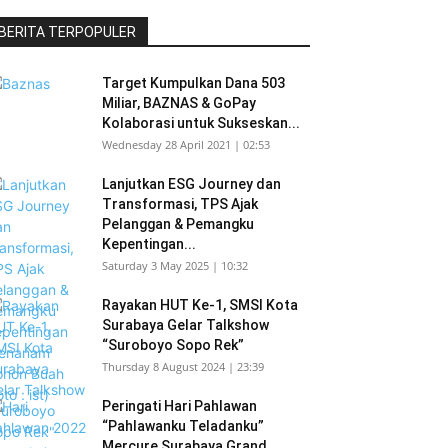
BERITA TERPOPULER
Target Kumpulkan Dana 503
Miliar, BAZNAS & GoPay
Kolaborasi untuk Sukseskan...
Wednesday 28 April 2021 | 02:53
Lanjutkan ESG Journey dan
Transformasi, TPS Ajak
Pelanggan & Pemangku
Kepentingan...
Saturday 3 May 2025 | 10:32
Rayakan HUT Ke-1, SMSI Kota
Surabaya Gelar Talkshow
“Suroboyo Sopo Rek”
Thursday 8 August 2024 | 23:39
Peringati Hari Pahlawan
“Pahlawanku Teladanku”
Mercure Surabaya Grand