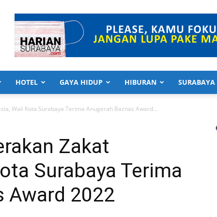
HOTEL
GAYA HIDUP
HIBURAN
SURABAYA
esia, Wali Kota Surabaya Terima Anugerah Baznas Award...
erakan Zakat
Kota Surabaya Terima
s Award 2022