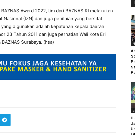
n BAZNAS Award 2022, tim dari BAZNAS RI melakukan
 Nasional (IZN) dan juga penilaian yang bersifat
ator yang digunakan adalah kepatuhan kepala daerah
 23 Tahun 2011 dan juga perhatian Wali Kota Eri
a BAZNAS Surabaya. (hsa)
N
An
So
Pr
St
Pa
B
D
Ja
Un
Li