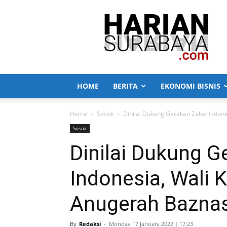
Harian
Surabaya
HOME
BERITA
EKONOMI BISNIS
Home
Sosok
Dinilai Dukung Gerakan Zakat Indon
Sosok
Dinilai Dukung G
Indonesia, Wali 
Anugerah Bazna
By
Redaksi
-
Monday 17 January 2022 | 17:23