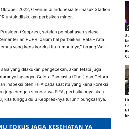
r Oktober 2022, 6 venue di Indonesia termasuk Stadion
PR untuk dilakukan perbaikan minor.
S
S
Presiden (Keppres), setelah pembahasan selesai
S
Kementerian PUPR, dalam hal perbaikan. Rata – rata
Ke
Be
emua yang kena koreksi itu rumputnya,” terang Wali
Ki
Co
saja yang dilakukan pengecekan, akan tetapi juga
ntaranya lapangan Gelora Pancasila (Thor) dan Gelora
an inspeksi oleh FIFA pada saat itu yang kena koreksi
an juga dengan standarnya FIFA, perbaikannya akan
H
, kita tunggu dulu Keppres-nya turun,” pungkasnya.
Ho
Su
Ba
In