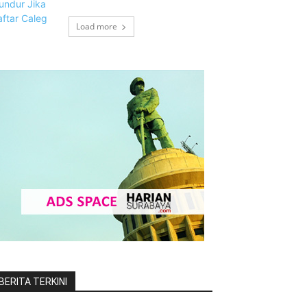
Load more
BERITA TERKINI