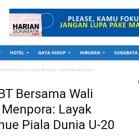
HOTEL
GAYA HIDUP
HIBURAN
SURABAYA
 Wali Kota Eri Cahyadi, Menpora: Layak Masuk Daftar...
GBT Bersama Wali
, Menpora: Layak
nue Piala Dunia U-20