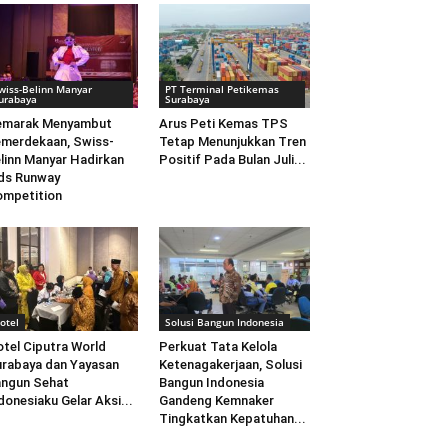
wiss-Belinn Manyar
PT Terminal Petikemas
urabaya
Surabaya
emarak Menyambut
Arus Peti Kemas TPS
merdekaan, Swiss-
Tetap Menunjukkan Tren
linn Manyar Hadirkan
Positif Pada Bulan Juli...
ds Runway
mpetition
otel
Solusi Bangun Indonesia
tel Ciputra World
Perkuat Tata Kelola
rabaya dan Yayasan
Ketenagakerjaan, Solusi
ngun Sehat
Bangun Indonesia
donesiaku Gelar Aksi...
Gandeng Kemnaker
Tingkatkan Kepatuhan...