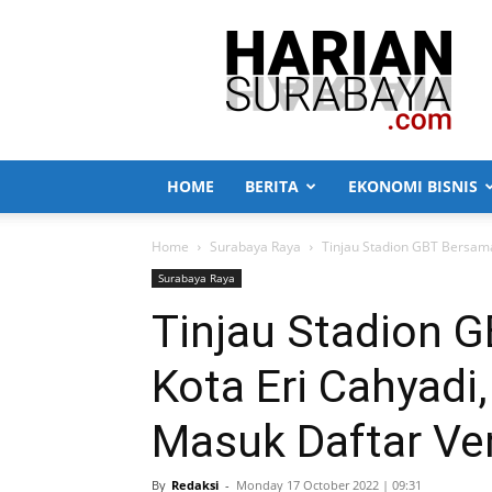
Harian
Surabaya
HOME
BERITA
EKONOMI BISNIS
Home
Surabaya Raya
Tinjau Stadion GBT Bersama
Surabaya Raya
Tinjau Stadion 
Kota Eri Cahyadi
Masuk Daftar Ve
By
Redaksi
-
Monday 17 October 2022 | 09:31