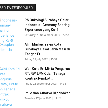
BERITA TERPOPULER
RS Onkologi Surabaya Gelar
Indonesia- Germany Sharing
Experience yang Ke-5
Saturday 25 November 2023 | 22:57
Alim Markus Yakin Kota
Surabaya Bakal Lebih Maju di
Tangan Eri...
Friday 29 July 2022 | 15:32
Wali Kota Eri Minta Pengurus
RT/RW, LPMK dan Tenaga
Kontrak Pemkot...
Friday 22 September 2023 | 14:36
Imlie dan Atharva Dijodohkan
Tuesday 27 June 2023 | 17:42