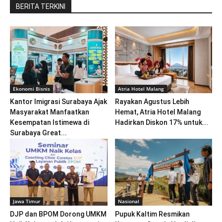
BERITA TERKINI
Ekonomi Bisnis
Atria Hotel Malang
Kantor Imigrasi Surabaya Ajak
Rayakan Agustus Lebih
Masyarakat Manfaatkan
Hemat, Atria Hotel Malang
Kesempatan Istimewa di
Hadirkan Diskon 17% untuk...
Surabaya Great...
Jawa Timur
Nasional
DJP dan BPOM Dorong UMKM
Pupuk Kaltim Resmikan