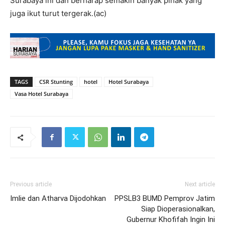
Surabaya ini dan berharap semakin banyak pihak yang
juga ikut turut tergerak.(ac)
TAGS
CSR Stunting
hotel
Hotel Surabaya
Vasa Hotel Surabaya
Previous article
Next article
Imlie dan Atharva Dijodohkan
PPSLB3 BUMD Pemprov Jatim
Siap Dioperasionalkan,
Gubernur Khofifah Ingin Ini