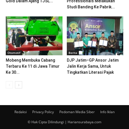
Gold Dalam Ajang TJSL...
Professionals Melakukan
Studi Banding Ke Pabrik...
Otomotif
Berita
Mobeng Membuka Cabang
DJP Jatim–GP Ansor Jatim
Terbaru Ke 11 di Jawa Timur
Jalin Kerja Sama, Untuk
Ke 30...
Tingkatkan Literasi Pajak
Redaksi
Privacy Policy
Pedoman Media Siber
Info Iklan
© Hak Cipta Dilindungi | Hariansurabaya.com