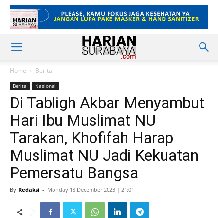
Home
Berita
Berita
Nasional
Di Tabligh Akbar Menyambut
Hari Ibu Muslimat NU
Tarakan, Khofifah Harap
Muslimat NU Jadi Kekuatan
Pemersatu Bangsa
By
Redaksi
-
Monday 18 December 2023 | 21:01