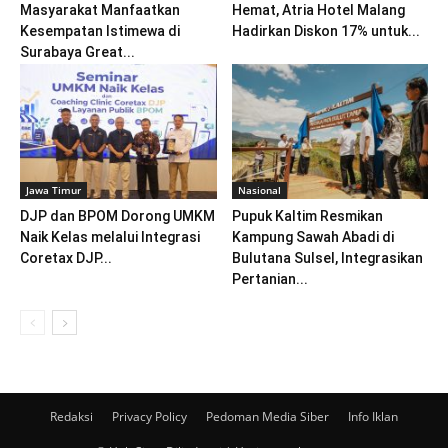
Masyarakat Manfaatkan
Hemat, Atria Hotel Malang
Kesempatan Istimewa di
Hadirkan Diskon 17% untuk...
Surabaya Great...
Jawa Timur
Nasional
DJP dan BPOM Dorong UMKM
Pupuk Kaltim Resmikan
Naik Kelas melalui Integrasi
Kampung Sawah Abadi di
Coretax DJP...
Bulutana Sulsel, Integrasikan
Pertanian...
Redaksi
Privacy Policy
Pedoman Media Siber
Info Iklan