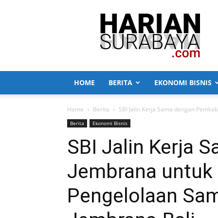
Harian
Surabaya
HOME
BERITA
EKONOMI BISNIS
Home
Berita
SBI Jalin Kerja Sama dengan Pemkab
Berita
Ekonomi Bisnis
SBI Jalin Kerja
Jembrana untuk 
Pengelolaan Sam