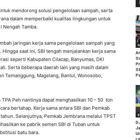
ntuk mendorong solusi pengelolaan sampah, serta
na dalam memperbaiki kualitas lingkungan untuk
r I Nengah Tamba.
bah jaringan kerja sama pengelolaan sampah yang
N
. Hingga saat ini, SBI tengah menjalankan kerja sama
An
So
rasi seperti Kabupaten Cilacap, Banyumas, DKI
Pr
ali. Serta beberapa daerah lain yang masih dalam
St
en Temanggung, Magelang, Bantul, Wonosobo,
Pa
 TPA Peh nantinya dapat menghasilkan 10 – 50 ton
ecara bertahap. Kerja sama antara SBI dan Pemkab
B
a tahun. Selanjutnya, Pemkab Jembrana melalui TPST
D
hasilkan ke pabrik semen SBI di Tuban untuk
Ja
stitusi batu bara.
Un
Li