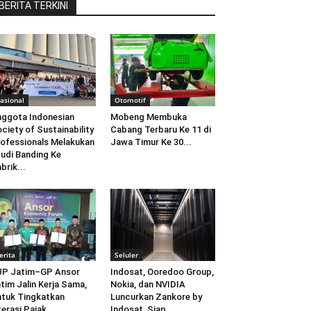
BERITA TERKINI
asional
Otomotif
ggota Indonesian
Mobeng Membuka
ciety of Sustainability
Cabang Terbaru Ke 11 di
ofessionals Melakukan
Jawa Timur Ke 30...
udi Banding Ke
brik...
erita
Seluler
JP Jatim–GP Ansor
Indosat, Ooredoo Group,
tim Jalin Kerja Sama,
Nokia, dan NVIDIA
tuk Tingkatkan
Luncurkan Zankore by
terasi Pajak
Indosat, Siap...