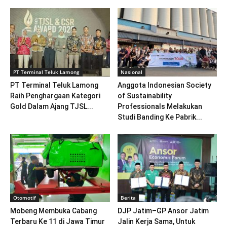
PT Terminal Teluk Lamong
Nasional
PT Terminal Teluk Lamong
Anggota Indonesian Society
Raih Penghargaan Kategori
of Sustainability
Gold Dalam Ajang TJSL...
Professionals Melakukan
Studi Banding Ke Pabrik...
Otomotif
Berita
Mobeng Membuka Cabang
DJP Jatim–GP Ansor Jatim
Terbaru Ke 11 di Jawa Timur
Jalin Kerja Sama, Untuk