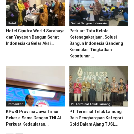
Hotel
Solusi Bangun Indonesia
Hotel Ciputra World Surabaya
Perkuat Tata Kelola
dan Yayasan Bangun Sehat
Ketenagakerjaan, Solusi
Indonesiaku Gelar Aksi...
Bangun Indonesia Gandeng
Kemnaker Tingkatkan
Kepatuhan...
Perbankan
PT Terminal Teluk Lamong
KPwBI Provinsi Jawa Timur
PT Terminal Teluk Lamong
Bekerja Sama Dengan TNI AL
Raih Penghargaan Kategori
Perkuat Kedaulatan...
Gold Dalam Ajang TJSL...