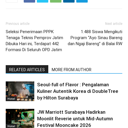
Previous article
Next article
Seleksi Penerimaan PPPK
1.488 Siswa Mengikuti
Tenaga Teknis Pemprov Jatim
Program “Ayo Sinau Bareng
Dibuka Hari ini, Terdapat 442
dan Ngaji Bareng” di Balai RW
Formasi Di Seluruh OPD Jatim
RELATED ARTICLES
MORE FROM AUTHOR
Seoul-full of Flavor : Pengalaman
Kuliner Autentik Korea di DoubleTree
by Hilton Surabaya
Hotel
JW Marriott Surabaya Hadirkan
Moonlit Reverie untuk Mid-Autumn
Festival Mooncake 2026
Hotel