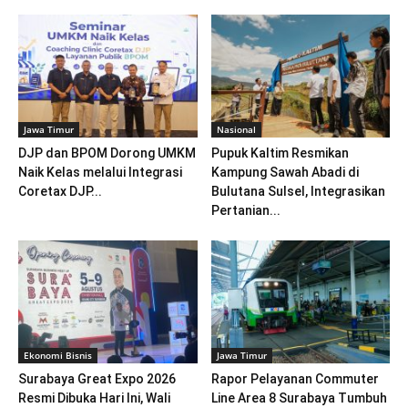
Jawa Timur
Nasional
DJP dan BPOM Dorong UMKM
Pupuk Kaltim Resmikan
Naik Kelas melalui Integrasi
Kampung Sawah Abadi di
Coretax DJP...
Bulutana Sulsel, Integrasikan
Pertanian...
Ekonomi Bisnis
Jawa Timur
Surabaya Great Expo 2026
Rapor Pelayanan Commuter
Resmi Dibuka Hari Ini, Wali
Line Area 8 Surabaya Tumbuh