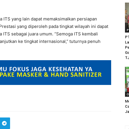
ka ITS yang lain dapat memaksimalkan persiapan
restasi yang diperoleh pada tingkat wilayah ini dapat
P
 ITS sebagai juara umum. “Semoga ITS kembali
PT
njutkan ke tingkat internasional,” tuturnya penuh
La
Pe
Go
TJ
O
M
Ca
Ja