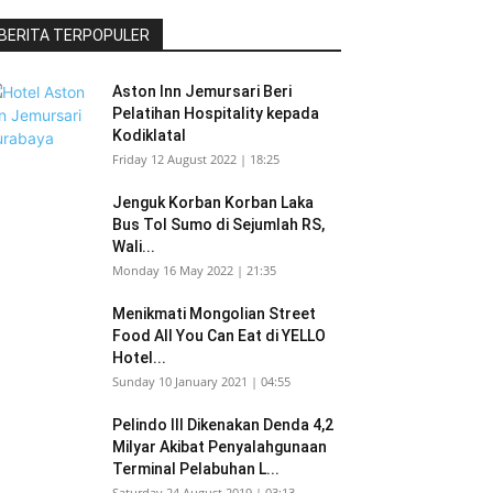
BERITA TERPOPULER
Aston Inn Jemursari Beri
Pelatihan Hospitality kepada
Kodiklatal
Friday 12 August 2022 | 18:25
Jenguk Korban Korban Laka
Bus Tol Sumo di Sejumlah RS,
Wali...
Monday 16 May 2022 | 21:35
Menikmati Mongolian Street
Food All You Can Eat di YELLO
Hotel...
Sunday 10 January 2021 | 04:55
Pelindo III Dikenakan Denda 4,2
Milyar Akibat Penyalahgunaan
Terminal Pelabuhan L...
Saturday 24 August 2019 | 03:13