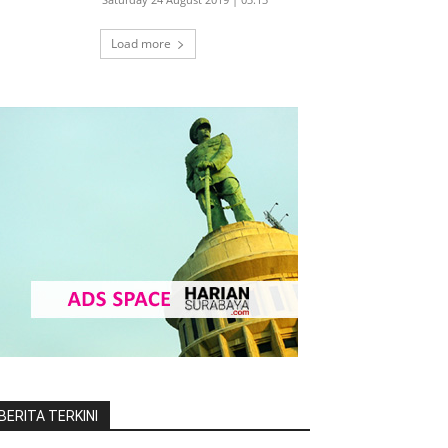
Load more
BERITA TERKINI