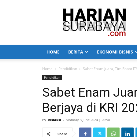
Harian
Surabaya
HOME
BERITA
EKONOMI BISNIS
Home
Pendidikan
Sabet Enam Juara, Tim Robot ITS
Pendidikan
Sabet Enam Juar
Berjaya di KRI 20
By
Redaksi
-
Monday 3 June 2024 | 20:50
Share