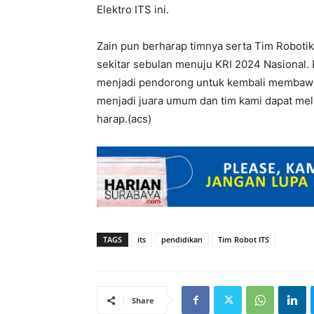
Elektro ITS ini.
Zain pun berharap timnya serta Tim Roboti
sekitar sebulan menuju KRI 2024 Nasional. P
menjadi pendorong untuk kembali membawa
menjadi juara umum dan tim kami dapat mela
harap.(acs)
TAGS
its
pendidikan
Tim Robot ITS
Share