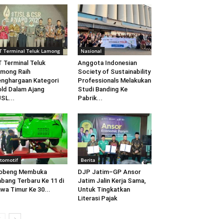
T Terminal Teluk Lamong
Nasional
 Terminal Teluk
Anggota Indonesian
mong Raih
Society of Sustainability
nghargaan Kategori
Professionals Melakukan
ld Dalam Ajang
Studi Banding Ke
SL...
Pabrik...
tomotif
Berita
obeng Membuka
DJP Jatim–GP Ansor
bang Terbaru Ke 11 di
Jatim Jalin Kerja Sama,
wa Timur Ke 30...
Untuk Tingkatkan
Literasi Pajak